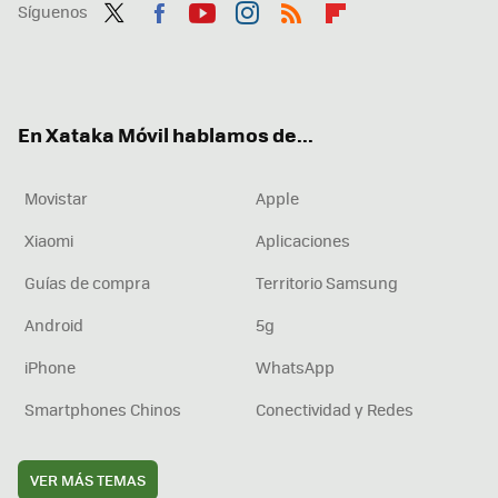
Síguenos
Twit
Fac
You
Inst
RSS
Flip
ter
ebo
tub
agr
boa
ok
e
am
rd
En Xataka Móvil hablamos de...
Movistar
Apple
Xiaomi
Aplicaciones
Guías de compra
Territorio Samsung
Android
5g
iPhone
WhatsApp
Smartphones Chinos
Conectividad y Redes
VER MÁS TEMAS