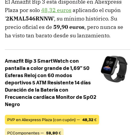
El Amazfit Bip 3 está disponible en Aliexpress
Plaza por solo
48,32 euros
aplicando el cupón
'
2KMAL546RNNW
', su mínimo histórico. Su
precio oficial es de
59,90 euros
, pero nunca se
ha visto tan barato desde su lanzamiento.
Amazfit Bip 3 SmartWatch con
pantalla a color grande de 1,69" 50
Esferas Reloj con 60 modos
deportivos 5 ATM Resistente 14 días
Duración de la Batería con
Frecuencia cardíaca Monitor de SpO2
Negro
PVP en Aliexpress Plaza (con cupón) —
48,32
€
PCComponentes —
59,90
€