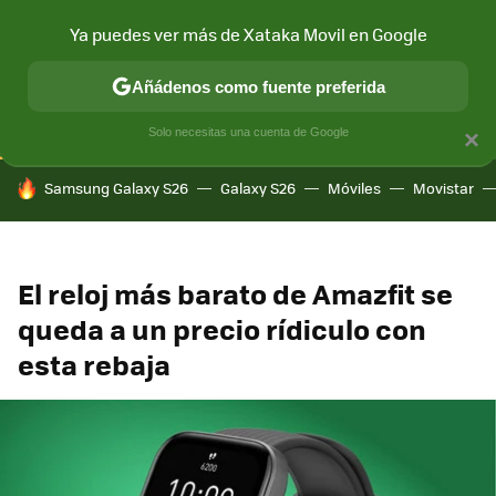
Ya puedes ver más de Xataka Movil en Google
CONECTIVIDAD
MÓVIL Y SOCIEDAD
APLICACIONES
COM
Añádenos como fuente preferida
Solo necesitas una cuenta de Google
×
HOY SE HABLA DE
Samsung Galaxy S26
Galaxy S26
Móviles
Movistar
El reloj más barato de Amazfit se
queda a un precio rídiculo con
esta rebaja