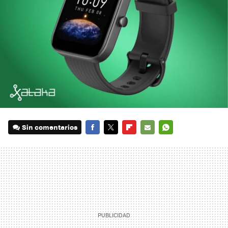
Sin comentarios
FACEBOOK
TWITTER
FLIPBOARD
E-
WHATSAPP
MAIL