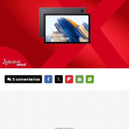
3 comentarios
FACEBOOK
TWITTER
FLIPBOARD
E-
WHATSAPP
MAIL