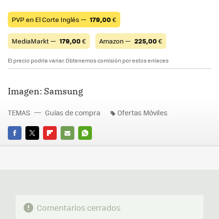
PVP en El Corte Inglés —
179,00
€
MediaMarkt —
179,00
€
Amazon —
225,00
€
El precio podría variar. Obtenemos comisión por estos enlaces
Imagen: Samsung
TEMAS
Guías de compra
Ofertas Móviles
FACEBOOK
TWITTER
FLIPBOARD
E-
WHATSAPP
MAIL
Comentarios cerrados