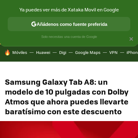
Ya puedes ver más de Xataka Movil en Google
CONECTIVIDAD
MÓVIL Y SOCIEDAD
APLICACIONES
COM
Añádenos como fuente preferida
Solo necesitas una cuenta de Google
×
HOY SE HABLA DE
Móviles
Huawei
Digi
Google Maps
VPN
iPhon
Samsung Galaxy Tab A8: un
modelo de 10 pulgadas con Dolby
Atmos que ahora puedes llevarte
baratísimo con este descuento