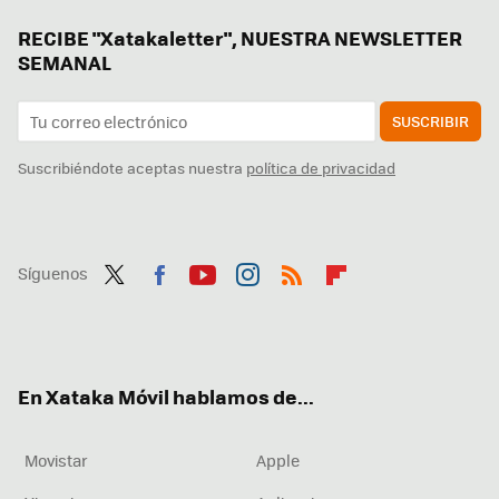
RECIBE "Xatakaletter", NUESTRA NEWSLETTER
SEMANAL
SUSCRIBIR
Suscribiéndote aceptas nuestra
política de privacidad
Síguenos
Twit
Fac
You
Inst
RSS
Flip
ter
ebo
tub
agr
boa
ok
e
am
rd
En Xataka Móvil hablamos de...
Movistar
Apple