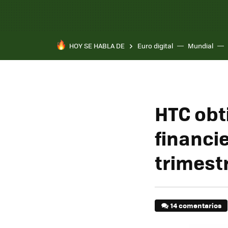
HOY SE HABLA DE
Euro digital
Mundial
HTC obt
financie
trimest
14 comentarios