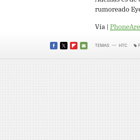
rumoreado Ey
Vía |
PhoneAre
TEMAS
HTC
FACEBOOK
TWITTER
FLIPBOARD
E-
MAIL