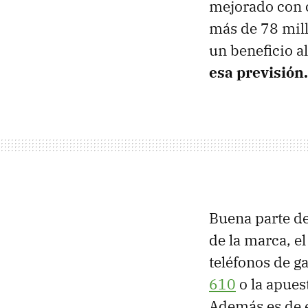
mejorado con c
más de 78 mill
un beneficio al
esa previsión.
Buena parte de 
de la marca, e
teléfonos de g
610
o la apues
Además es de 