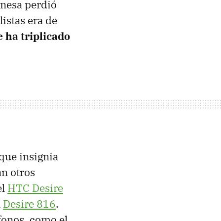
anesa perdió
istas era de
e ha triplicado
uque insignia
án otros
el
HTC Desire
l
Desire 816
.
fonos, como el