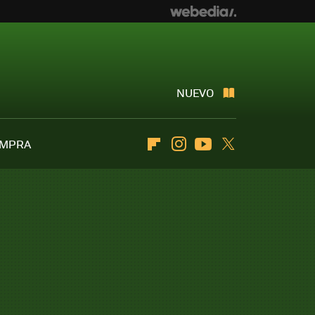
NUEVO
OMPRA
Flipboard
Instagram
Youtube
Twitter