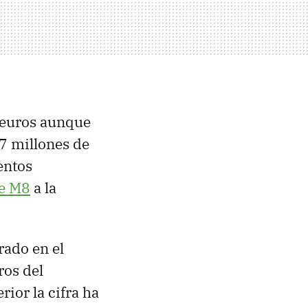
e euros aunque
7 millones de
entos
e M8
a la
rado en el
ros del
ior la cifra ha