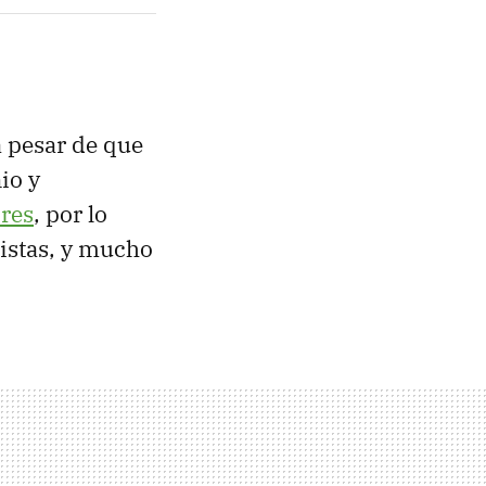
a pesar de que
io y
ores
, por lo
listas, y mucho