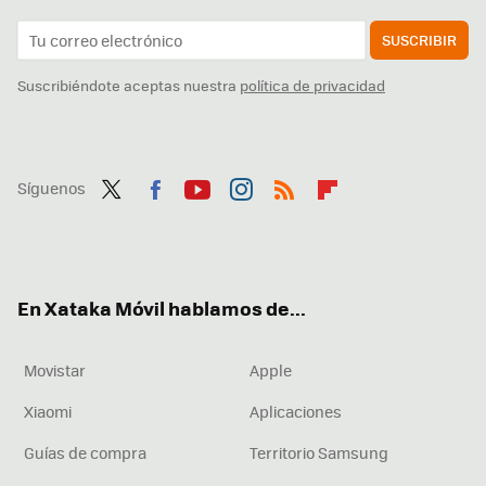
SUSCRIBIR
Suscribiéndote aceptas nuestra
política de privacidad
Síguenos
Twit
Fac
You
Inst
RSS
Flip
ter
ebo
tub
agr
boa
ok
e
am
rd
En Xataka Móvil hablamos de...
Movistar
Apple
Xiaomi
Aplicaciones
Guías de compra
Territorio Samsung