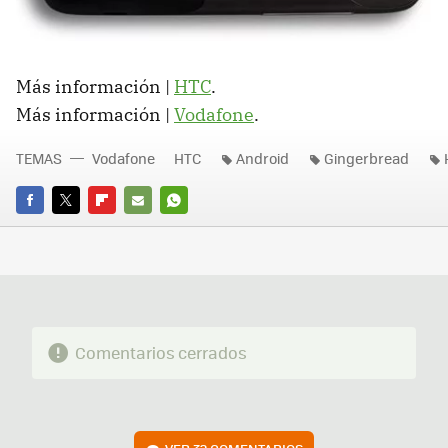
Más información |
HTC
.
Más información |
Vodafone
.
TEMAS
Vodafone
HTC
Android
Gingerbread
FACEBOOK
TWITTER
FLIPBOARD
E-
WHATSAPP
MAIL
Comentarios cerrados