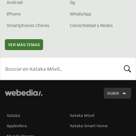
Android
5g
iPhone
WhatsApp
Smartphones Chinos
Conectividad y Redes
VER MÁS TEMAS
BUSCA
SUBIR
Xataka
Xataka Móvil
Applesfera
Xataka Smart Home
Mundo Xiaomi