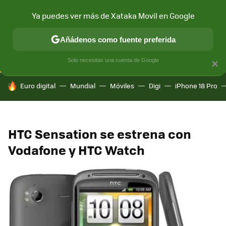
Ya puedes ver más de Xataka Movil en Google
CONECTIVIDAD
MÓVIL Y SOCIEDAD
APLICACIONES
COM
Añádenos como fuente preferida
Solo necesitas una cuenta de Google
×
HOY SE HABLA DE
Euro digital
Mundial
Móviles
Digi
iPhone 18 Pro
HTC Sensation se estrena con
Vodafone y HTC Watch