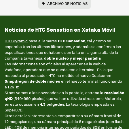
ARCHIVO DE NOTICIAS
Noticias de HTC Sensation en Xataka Móvil
HTC Pyramid
pasa a llamarse
HTC Sensation
, tal y como se
esperaba tras las últimas filtraciones, y además se confirman las
especificaciones que echábamos en falta en la gama alta de la
compañía taiwanesa:
doble núcleo y mejor pantalla
.
Las informaciones son oficiales al aparecer en la web de
Vodafone, operadora que se queda con el terminal. En lo que
respecta al procesador, HTC ha metido el nuevo Qualcomm
Snapdragon de doble núcleo
en el nuevo terminal, funcionando
a 1.2GHz.
Si nos vamos a las novedades en la pantalla, estrena la
resolución
qHD
(540×960 píxeles) que ya han utilizado otros como Motorola,
en esta ocasión en
4.3 pulgadas
. La tecnología empleada es
SuperLCD.
Otros detalles interesantes a compartir son su cámara frontal de
1.2 megapíxeles, una cámara principal de 8 megapíxeles (con flash
LED), 4GB de memoria interna, acompañados de 8GB en forma de