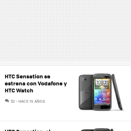
HTC Sensation se
estrena con Vodafone y
HTC Watch
COMENTARIOS
32
HACE 15 AÑOS