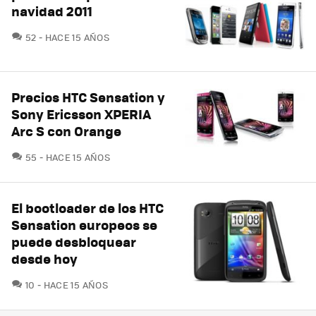
navidad 2011
COMENTARIOS
52
HACE 15 AÑOS
Precios HTC Sensation y
Sony Ericsson XPERIA
Arc S con Orange
COMENTARIOS
55
HACE 15 AÑOS
El bootloader de los HTC
Sensation europeos se
puede desbloquear
desde hoy
COMENTARIOS
10
HACE 15 AÑOS