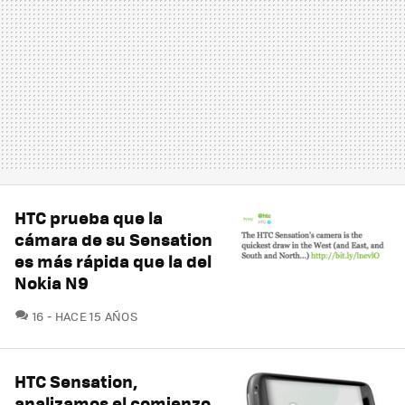
HTC prueba que la
cámara de su Sensation
es más rápida que la del
Nokia N9
COMENTARIOS
16
HACE 15 AÑOS
HTC Sensation,
analizamos el comienzo