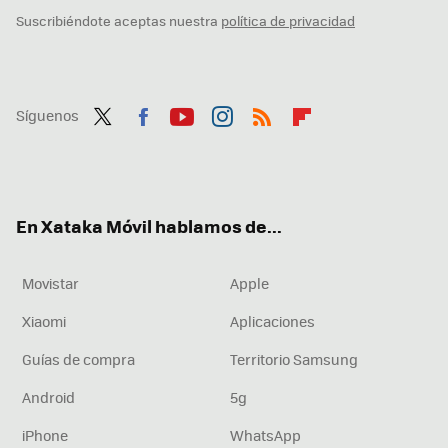
Suscribiéndote aceptas nuestra
política de privacidad
Síguenos
Twit
Fac
You
Inst
RSS
Flip
ter
ebo
tub
agr
boa
ok
e
am
rd
En Xataka Móvil hablamos de...
Movistar
Apple
Xiaomi
Aplicaciones
Guías de compra
Territorio Samsung
Android
5g
iPhone
WhatsApp