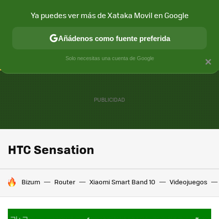
Ya puedes ver más de Xataka Movil en Google
CONECTIVIDAD
MÓVIL Y SOCIEDAD
APLICACIONES
COM
Añádenos como fuente preferida
Solo necesitas una cuenta de Google
×
HTC Sensation
HOY SE HABLA DE
Bizum
Router
Xiaomi Smart Band 10
Videojuegos