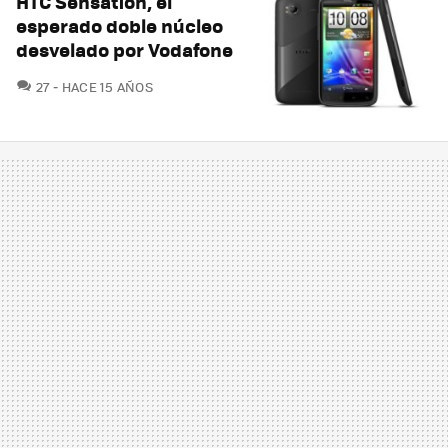
HTC Sensation, el
esperado doble núcleo
desvelado por Vodafone
COMENTARIOS
27
HACE 15 AÑOS