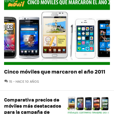
Cinco móviles que marcaron el año 2011
COMENTARIOS
15
HACE 10 AÑOS
Comparativa precios de
móviles más destacados
para la campaña de