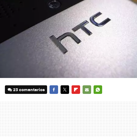
23 comentarios
FACEBOOK
TWITTER
FLIPBOARD
E-
WHATSAPP
MAIL