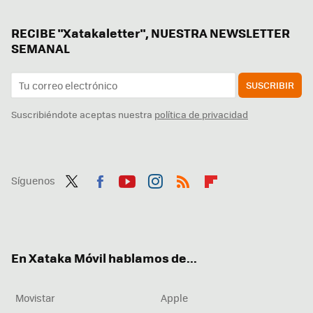
RECIBE "Xatakaletter", NUESTRA NEWSLETTER
SEMANAL
SUSCRIBIR
Suscribiéndote aceptas nuestra
política de privacidad
Síguenos
Twit
Fac
You
Inst
RSS
Flip
ter
ebo
tub
agr
boa
ok
e
am
rd
En Xataka Móvil hablamos de...
Movistar
Apple