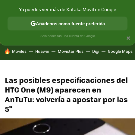
Ya puedes ver más de Xataka Movil en Google
CONECTIVIDAD
MÓVIL Y SOCIEDAD
APLICACIONES
COM
Añádenos como fuente preferida
Solo necesitas una cuenta de Google
×
HOY SE HABLA DE
Móviles
Huawei
Movistar Plus
Digi
Google Maps
Las posibles especificaciones del
HTC One (M9) aparecen en
AnTuTu: volvería a apostar por las
5"