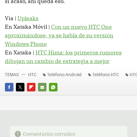
si acaso, ahí queda eso.
Vía |
Upleaks
En Xataka Móvil |
Con un nuevo HTC One
aproximándose, ya se habla de su versión
Windows Phone
En Xataka |
HTC Hima: los primeros rumores
dibujan un cambio de estrategia a mejor
TEMAS
HTC
Teléfono Android
Teléfono HTC
HT
FACEBOOK
TWITTER
FLIPBOARD
E-
WHATSAPP
MAIL
Comentarios cerrados