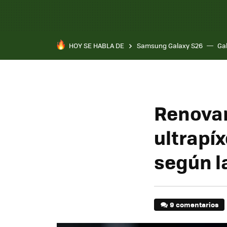
HOY SE HABLA DE
Samsung Galaxy S26
Ga
Renovan
ultrapíx
según la
9 comentarios