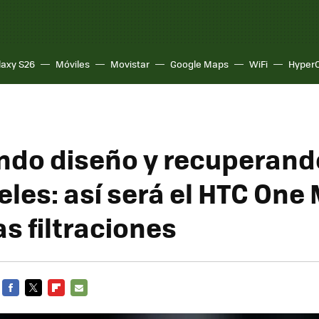
laxy S26
Móviles
Movistar
Google Maps
WiFi
Hyper
do diseño y recuperand
eles: así será el HTC One
s filtraciones
FACEBOOK
TWITTER
FLIPBOARD
E-