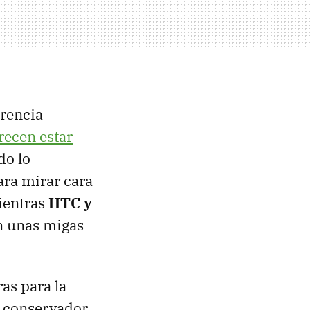
rencia
recen estar
do lo
ara mirar cara
ientras
HTC y
n unas migas
as para la
 conservador