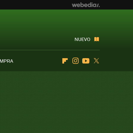
NUEVO
OMPRA
Flipboard
Instagram
Youtube
Twitter