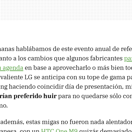
anas hablábamos de este evento anual de refe
nto a los cambios que algunos fabricantes
pa
u agenda
en base a aprovecharlo o más bien to
 valiente LG se anticipa con su tope de gama p
ng haciendo coincidir día de presentación, m
rían preferido huir
para no quedarse sólo co
mo.
 además, estas migas no fueron nada alentador
anesa, con un
HTC One M9
quizás demasiado