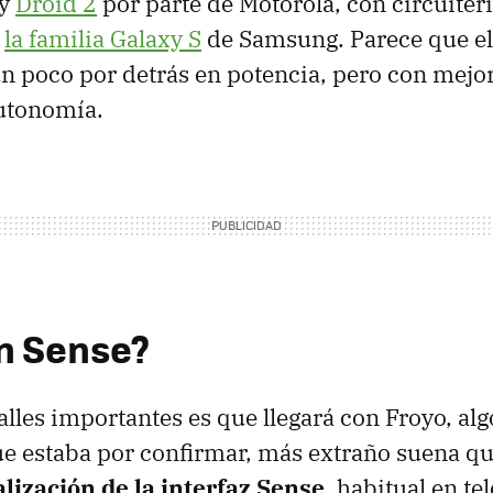
y
Droid 2
por parte de Motorola, con circuiter
o
la familia Galaxy S
de Samsung. Parece que e
un poco por detrás en potencia, pero con mejor
autonomía.
in Sense?
alles importantes es que llegará con Froyo, alg
ue estaba por confirmar, más extraño suena q
lización de la interfaz Sense
, habitual en t