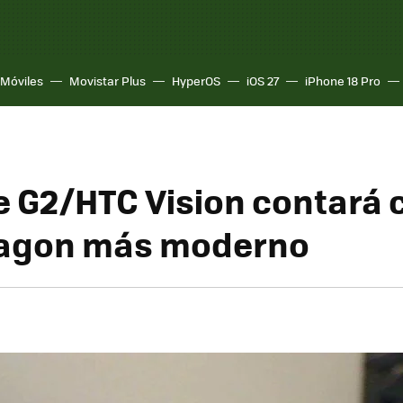
Móviles
Movistar Plus
HyperOS
iOS 27
iPhone 18 Pro
e G2/HTC Vision contará 
agon más moderno