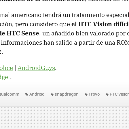
inal americano tendrá un tratamiento especia
ación, pero considero que
el
HTC
Vision difíc
de
HTC
Sense
, un añadido bien valorado por 
 informaciones han salido a partir de una
RO
.
olice
|
AndroidGuys
.
dget
.
Qualcomm
Android
snapdragon
Froyo
HTC Visio