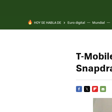
HOY SE HABLA DE
Euro digital
Mundial
T-Mobil
Snapdr
FACEBOOK
TWITTER
FLIPBOARD
E-
MAIL