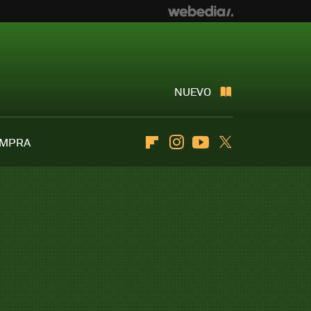
NUEVO
OMPRA
Flipboard
Instagram
Youtube
Twitter