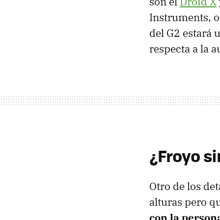
son el
Droid X
Instruments, 
del G2 estará 
respecta a la 
¿Froyo s
Otro de los det
alturas pero q
con la persona