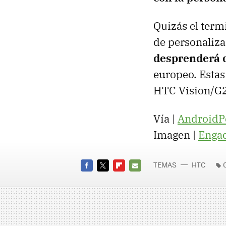
Quizás el term
de personaliz
desprenderá 
europeo. Estas
HTC
Vision/G2
Vía |
AndroidP
Imagen |
Enga
TEMAS
HTC
FACEBOOK
TWITTER
FLIPBOARD
E-
MAIL