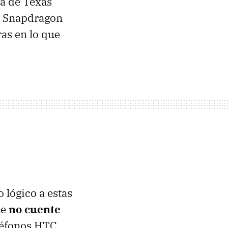
ía de Texas
l Snapdragon
as en lo que
o lógico a estas
ue
no cuente
eléfonos
HTC
.