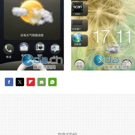
FACEBOOK
TWITTER
FLIPBOARD
E-
WHATSAPP
MAIL