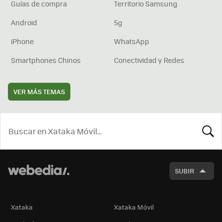
Guías de compra
Territorio Samsung
Android
5g
iPhone
WhatsApp
Smartphones Chinos
Conectividad y Redes
VER MÁS TEMAS
BUSCA
SUBIR
Xataka
Xataka Móvil