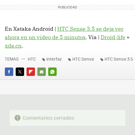
En Xataka Android |
HTC Sense 3.5 se deja ver
ahora en un vídeo de 5 minutos
. Vía |
Droid-life
»
xda.cn
.
TEMAS
HTC
interfaz
HTC Sense
HTC Sense 3.5
FACEBOOK
TWITTER
FLIPBOARD
E-
WHATSAPP
MAIL
Comentarios cerrados