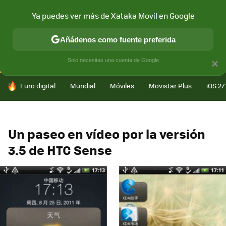
Ya puedes ver más de Xataka Movil en Google
CONECTIVIDAD
MÓVIL Y SOCIEDAD
APLICACIONES
COM
Añádenos como fuente preferida
Solo necesitas una cuenta de Google
×
HOY SE HABLA DE
Euro digital
Mundial
Móviles
Movistar Plus
iOS 27
Un paseo en vídeo por la versión
3.5 de HTC Sense