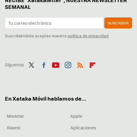
SEMANAL
SUSCRIBIR
Suscribiéndote aceptas nuestra
política de privacidad
Síguenos
Twit
Fac
You
Inst
RSS
Flip
ter
ebo
tub
agr
boa
ok
e
am
rd
En Xataka Móvil hablamos de...
Movistar
Apple
Xiaomi
Aplicaciones