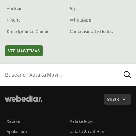
Android
5g
iPhone
WhatsApp
Smartphones Chinos
Conectividad y Redes
VER MÁS TEMAS
BUSCA
SUBIR
Xataka
Xataka Móvil
Applesfera
Xataka Smart Home