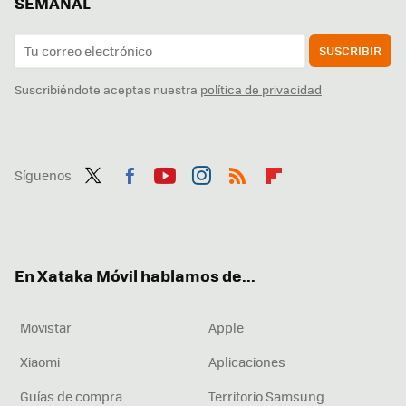
SEMANAL
SUSCRIBIR
Suscribiéndote aceptas nuestra
política de privacidad
Síguenos
Twit
Fac
You
Inst
RSS
Flip
ter
ebo
tub
agr
boa
ok
e
am
rd
En Xataka Móvil hablamos de...
Movistar
Apple
Xiaomi
Aplicaciones
Guías de compra
Territorio Samsung