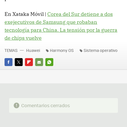
En Xataka Móvil |
Corea del Sur detiene a dos
exejecutivos de Samsung que robaban
tecnología para China. La tensión por la guerra
de chips vuelve
TEMAS
Huawei
Harmony OS
Sistema operativo
FACEBOOK
TWITTER
FLIPBOARD
E-
WHATSAPP
MAIL
Comentarios cerrados