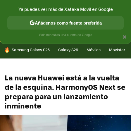
Ya puedes ver más de Xataka Movil en Google
CONECTIVIDAD
MÓVIL Y SOCIEDAD
APLICACIONES
COM
Añádenos como fuente preferida
Solo necesitas una cuenta de Google
×
HOY SE HABLA DE
Samsung Galaxy S26
Galaxy S26
Móviles
Movistar
La nueva Huawei está a la vuelta
de la esquina. HarmonyOS Next se
prepara para un lanzamiento
inminente