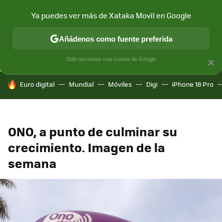
Ya puedes ver más de Xataka Movil en Google
CONECTIVIDAD
MÓVIL Y SOCIEDAD
APLICACIONES
COM
Añádenos como fuente preferida
Solo necesitas una cuenta de Google
×
HOY SE HABLA DE
Euro digital
Mundial
Móviles
Digi
iPhone 18 Pro
ONO, a punto de culminar su
crecimiento. Imagen de la
semana