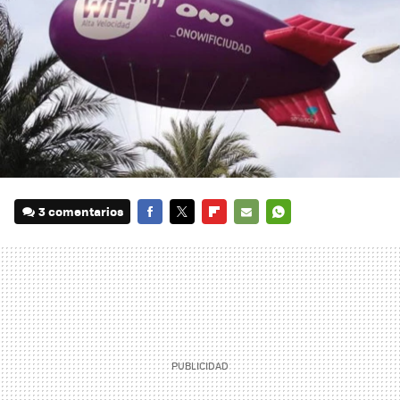
3 comentarios
FACEBOOK
TWITTER
FLIPBOARD
E-
WHATSAPP
MAIL