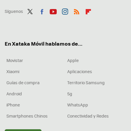
Síguenos
Twit
Fac
You
Inst
RSS
Flip
ter
ebo
tub
agr
boa
ok
e
am
rd
En Xataka Móvil hablamos de...
Movistar
Apple
Xiaomi
Aplicaciones
Guías de compra
Territorio Samsung
Android
5g
iPhone
WhatsApp
Smartphones Chinos
Conectividad y Redes