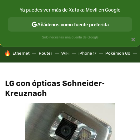
Ya puedes ver más de Xataka Movil en Google
CONECTIVIDAD
MÓVIL Y SOCIEDAD
APLICACIONES
COM
Añádenos como fuente preferida
Solo necesitas una cuenta de Google
×
HOY SE HABLA DE
Ethernet
Router
WiFi
iPhone 17
Pokémon Go
LG con ópticas Schneider-
Kreuznach