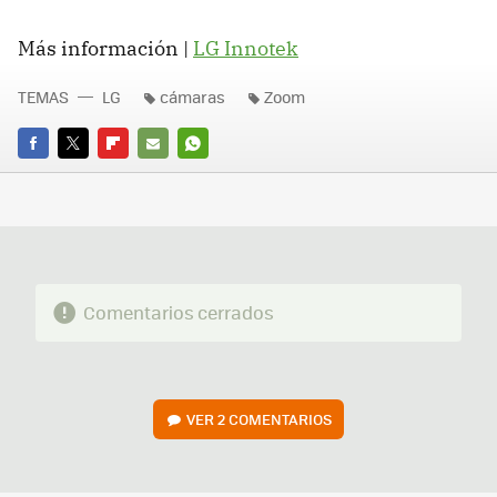
Más información |
LG Innotek
TEMAS
LG
cámaras
Zoom
FACEBOOK
TWITTER
FLIPBOARD
E-
WHATSAPP
MAIL
Comentarios cerrados
VER
2 COMENTARIOS