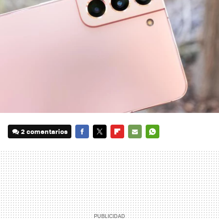
2 comentarios
FACEBOOK
TWITTER
FLIPBOARD
E-
WHATSAPP
MAIL