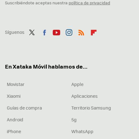
Suscribiéndote aceptas nuestra
política de privacidad
Síguenos
Twit
Fac
You
Inst
RSS
Flip
ter
ebo
tub
agr
boa
ok
e
am
rd
En Xataka Móvil hablamos de...
Movistar
Apple
Xiaomi
Aplicaciones
Guías de compra
Territorio Samsung
Android
5g
iPhone
WhatsApp