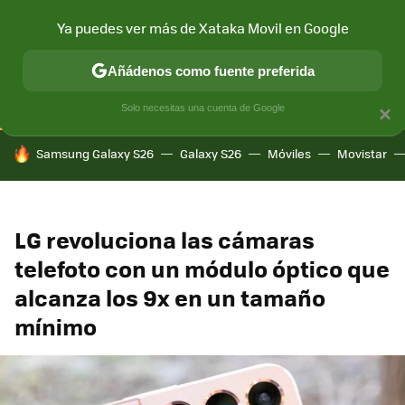
Ya puedes ver más de Xataka Movil en Google
CONECTIVIDAD
MÓVIL Y SOCIEDAD
APLICACIONES
COM
Añádenos como fuente preferida
Solo necesitas una cuenta de Google
×
HOY SE HABLA DE
Samsung Galaxy S26
Galaxy S26
Móviles
Movistar
LG revoluciona las cámaras
telefoto con un módulo óptico que
alcanza los 9x en un tamaño
mínimo