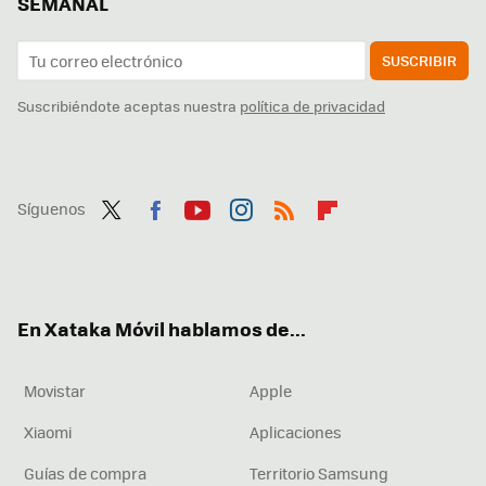
SEMANAL
SUSCRIBIR
Suscribiéndote aceptas nuestra
política de privacidad
Síguenos
Twit
Fac
You
Inst
RSS
Flip
ter
ebo
tub
agr
boa
ok
e
am
rd
En Xataka Móvil hablamos de...
Movistar
Apple
Xiaomi
Aplicaciones
Guías de compra
Territorio Samsung