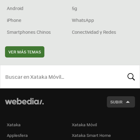
Android
5g
iPhone
WhatsApp
Smartphones Chinos
Conectividad y Redes
VER MÁS TEMAS
BUSCA
SUBIR
Xataka
Xataka Móvil
Applesfera
Xataka Smart Home