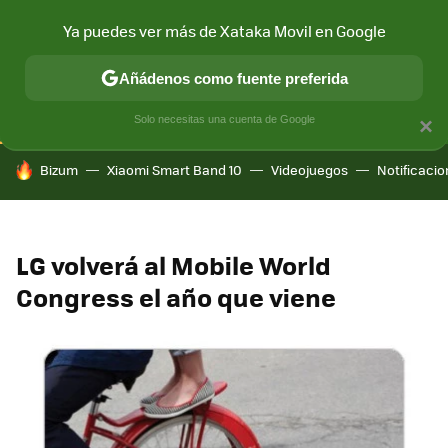
Ya puedes ver más de Xataka Movil en Google
CONECTIVIDAD
MÓVIL Y SOCIEDAD
APLICACIONES
COM
Añádenos como fuente preferida
Solo necesitas una cuenta de Google
×
HOY SE HABLA DE
Bizum
Xiaomi Smart Band 10
Videojuegos
Notificaci
LG volverá al Mobile World
Congress el año que viene