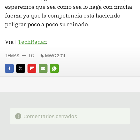
esperemos que sea como sea lo haga con mucha
fuerza ya que la competencia está haciendo
peligrar poco a poco su reinado.
Vía |
TechRadar
.
TEMAS
LG
MWC 2011
FACEBOOK
TWITTER
FLIPBOARD
E-
WHATSAPP
MAIL
Comentarios cerrados