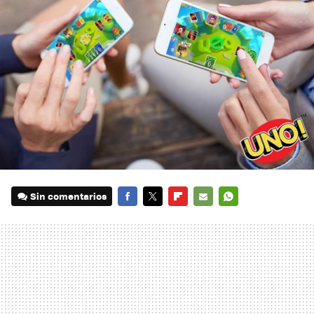
Sin comentarios
FACEBOOK
TWITTER
FLIPBOARD
E-
WHATSAPP
MAIL