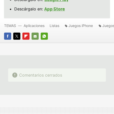
App Store
Descárgalo en:
TEMAS
Aplicaciones
Listas
Juegos iPhone
Juegos
FACEBOOK
TWITTER
FLIPBOARD
E-
WHATSAPP
MAIL
Comentarios cerrados