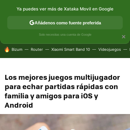
Ya puedes ver más de Xataka Movil en Google
MENÚ
NUEVO
Añádenos como fuente preferida
CONECTIVIDAD
MÓVIL Y SOCIEDAD
APLICACIONES
Solo necesitas una cuenta de Google
×
HOY SE HABLA DE
Bizum
Router
Xiaomi Smart Band 10
Videojuegos
Los mejores juegos multijugador
para echar partidas rápidas con
familia y amigos para iOS y
Android