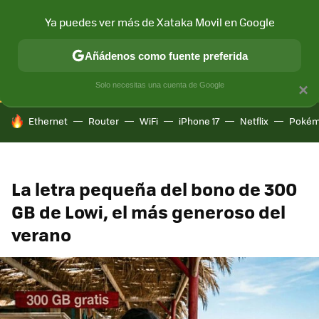
Ya puedes ver más de Xataka Movil en Google
CONECTIVIDAD
MÓVIL Y SOCIEDAD
APLICACIONES
COM
Añádenos como fuente preferida
Solo necesitas una cuenta de Google
×
HOY SE HABLA DE
Ethernet
Router
WiFi
iPhone 17
Netflix
Pokém
La letra pequeña del bono de 300
GB de Lowi, el más generoso del
verano