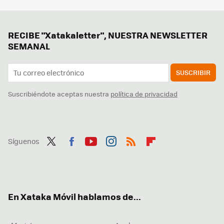
RECIBE "Xatakaletter", NUESTRA NEWSLETTER
SEMANAL
SUSCRIBIR
Suscribiéndote aceptas nuestra
política de privacidad
Síguenos
Twit
Fac
You
Inst
RSS
Flip
ter
ebo
tub
agr
boa
ok
e
am
rd
En Xataka Móvil hablamos de...