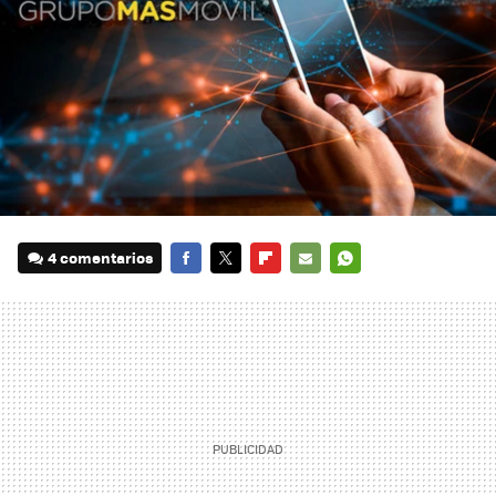
4 comentarios
FACEBOOK
TWITTER
FLIPBOARD
E-
WHATSAPP
MAIL