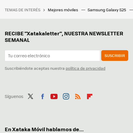
TEMAS DE INTERÉS
Mejores móviles
Samsung Galaxy S25
RECIBE "Xatakaletter", NUESTRA NEWSLETTER
SEMANAL
SUSCRIBIR
Suscribiéndote aceptas nuestra
política de privacidad
Síguenos
Twit
Fac
You
Inst
RSS
Flip
ter
ebo
tub
agr
boa
ok
e
am
rd
En Xataka Móvil hablamos de...