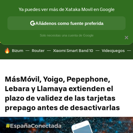
Ya puedes ver más de Xataka Movil en Google
CONECTIVIDAD
MÓVIL Y SOCIEDAD
APLICACIONES
COM
Añádenos como fuente preferida
Solo necesitas una cuenta de Google
×
HOY SE HABLA DE
Bizum
Router
Xiaomi Smart Band 10
Videojuegos
MásMóvil, Yoigo, Pepephone,
Lebara y Llamaya extienden el
plazo de validez de las tarjetas
prepago antes de desactivarlas