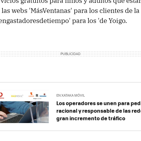
rvicios gratuitos para niños y adultos que esta
 las webs 'MásVentanas' para los clientes de l
engastadoresdetiempo' para los 'de Yoigo.
EN XATAKA MÓVIL
Los operadores se unen para pedi
racional y responsable de las red
gran incremento de tráfico