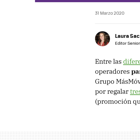
31 Marzo 2020
Laura Sac
Editor Senior
Entre las
difer
operadores
pa
Grupo MásMóvi
por regalar
tre
(promoción qu