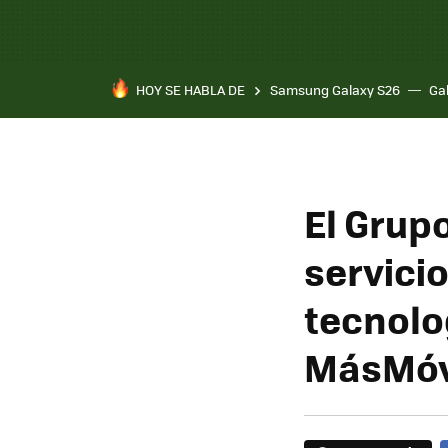
HOY SE HABLA DE
Samsung Galaxy S26
Ga
El Grup
servicio
tecnolog
MásMóv