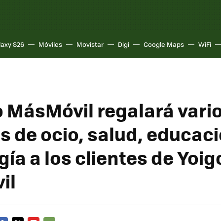
laxy S26
Móviles
Movistar
Digi
Google Maps
WiFi
o MásMóvil regalará vari
s de ocio, salud, educaci
ía a los clientes de Yoig
il