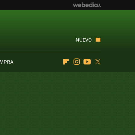
NUEVO
OMPRA
Flipboard
Instagram
Youtube
Twitter