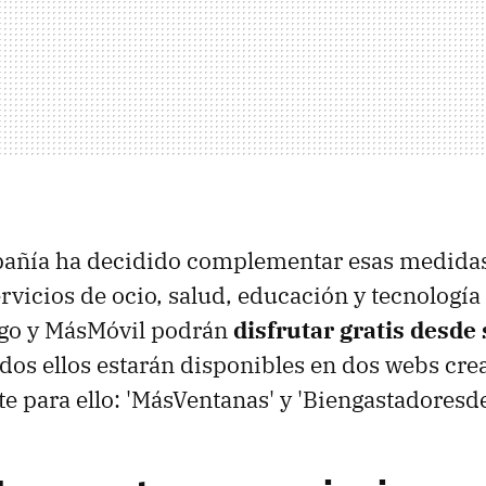
pañía ha decidido complementar esas medida
rvicios de ocio, salud, educación y tecnología
igo y MásMóvil podrán
disfrutar gratis desde
odos ellos estarán disponibles en dos webs cre
e para ello: 'MásVentanas' y 'Biengastadoresd