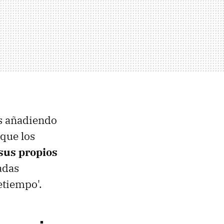
s añadiendo
 que los
 sus propios
adas
etiempo'.