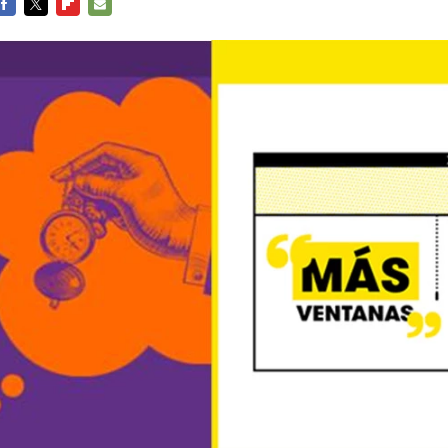
FACEBOOK
TWITTER
FLIPBOARD
E-
MAIL