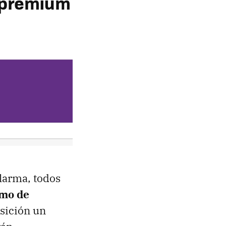
s premium
alarma, todos
omo de
osición un