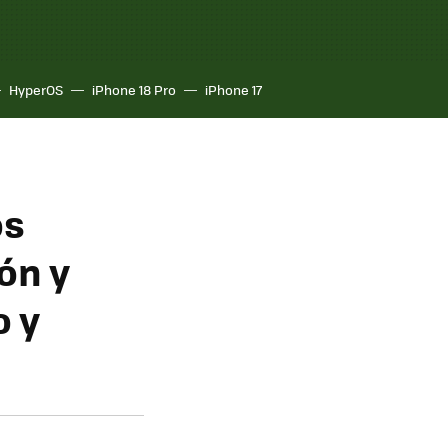
HyperOS
iPhone 18 Pro
iPhone 17
os
ón y
o y