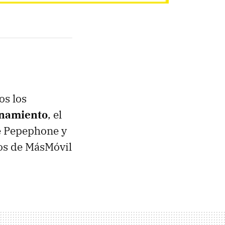
os los
inamiento
, el
de Pepephone y
os de MásMóvil