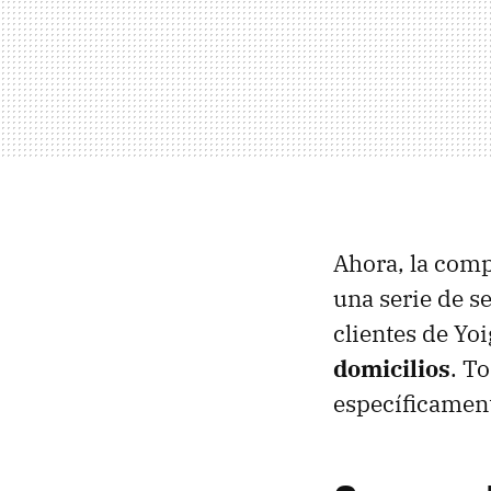
Ahora, la com
una serie de se
clientes de Yo
domicilios
. T
específicament