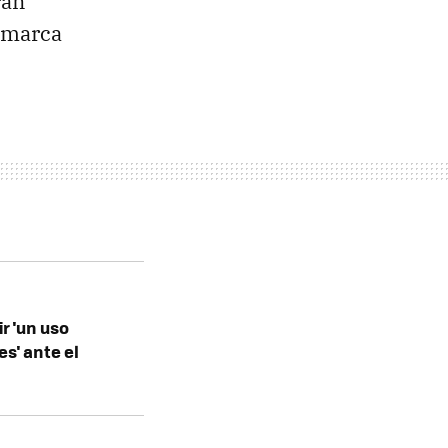
rán
a marca
r 'un uso
es' ante el