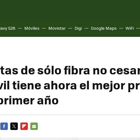
laxy S26
Móviles
Movistar
Digi
Google Maps
WiFi
tas de sólo fibra no cesa
l tiene ahora el mejor p
 primer año
FACEBOOK
TWITTER
FLIPBOARD
E-