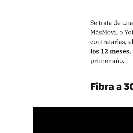
Se trata de un
MásMóvil o Yoi
contratarlas, e
los 12 meses
,
primer año.
Fibra a 3