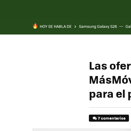
HOY SE HABLA DE
Samsung Galaxy S26
Ga
Las ofer
MásMóvi
para el
7 comentarios