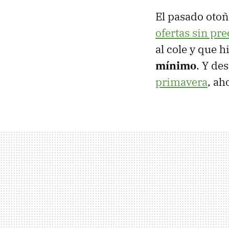
El pasado otoñ
ofertas sin pr
al cole y que 
mínimo
. Y de
primavera
, ah