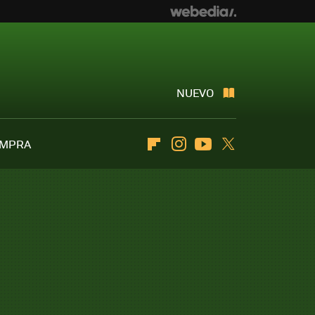
NUEVO
OMPRA
Flipboard
Instagram
Youtube
Twitter