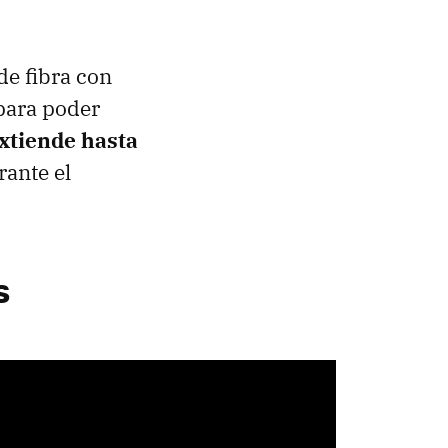
de fibra con
 para poder
extiende hasta
rante el
s