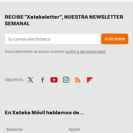
RECIBE "Xatakaletter", NUESTRA NEWSLETTER
SEMANAL
SUSCRIBIR
Suscribiéndote aceptas nuestra
política de privacidad
Síguenos
Twit
Fac
You
Inst
RSS
Flip
ter
ebo
tub
agr
boa
ok
e
am
rd
En Xataka Móvil hablamos de...
Movistar
Apple