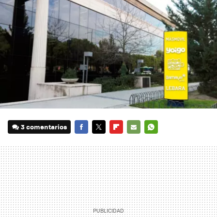
3 comentarios
FACEBOOK
TWITTER
FLIPBOARD
E-
WHATSAPP
MAIL