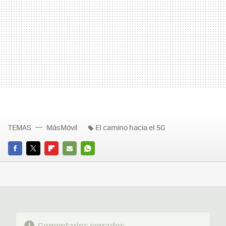
TEMAS
MásMóvil
El camino hacia el 5G
FACEBOOK
TWITTER
FLIPBOARD
E-
WHATSAPP
MAIL
Comentarios cerrados