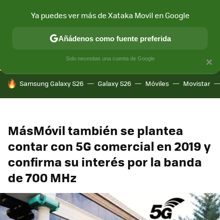
Ya puedes ver más de Xataka Movil en Google
CONECTIVIDAD
MÓVIL Y SOCIEDAD
APLICACIONES
COM
Añádenos como fuente preferida
Solo necesitas una cuenta de Google
×
HOY SE HABLA DE
Samsung Galaxy S26
Galaxy S26
Móviles
Movistar
MásMóvil también se plantea
contar con 5G comercial en 2019 y
confirma su interés por la banda
de 700 MHz