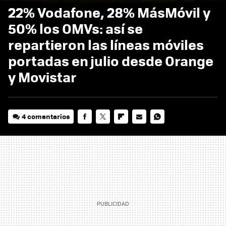
22% Vodafone, 28% MásMóvil y
50% los OMVs: así se
repartieron las líneas móviles
portadas en julio desde Orange
y Movistar
4 comentarios
FACEBOOK
TWITTER
FLIPBOARD
E-
WHATSAPP
MAIL