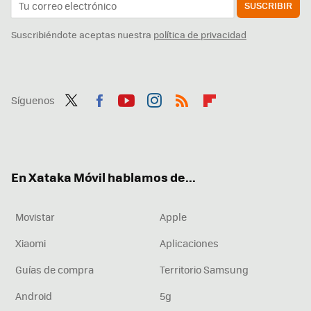
SUSCRIBIR
Suscribiéndote aceptas nuestra
política de privacidad
Síguenos
Twit
Fac
You
Inst
RSS
Flip
ter
ebo
tub
agr
boa
ok
e
am
rd
En Xataka Móvil hablamos de...
Movistar
Apple
Xiaomi
Aplicaciones
Guías de compra
Territorio Samsung
Android
5g