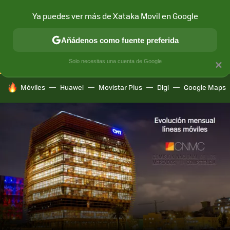
Ya puedes ver más de Xataka Movil en Google
CONECTIVIDAD
MÓVIL Y SOCIEDAD
APLICACIONES
COM
Añádenos como fuente preferida
Solo necesitas una cuenta de Google
×
HOY SE HABLA DE
Móviles
Huawei
Movistar Plus
Digi
Google Maps