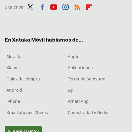
Síguenos
Twit
Fac
You
Inst
RSS
Flip
ter
ebo
tub
agr
boa
ok
e
am
rd
En Xataka Móvil hablamos de...
Movistar
Apple
Xiaomi
Aplicaciones
Guías de compra
Territorio Samsung
Android
5g
iPhone
WhatsApp
Smartphones Chinos
Conectividad y Redes
VER MÁS TEMAS