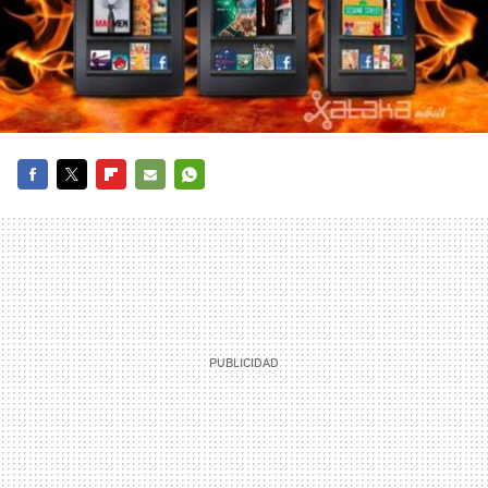
FACEBOOK
TWITTER
FLIPBOARD
E-
WHATSAPP
MAIL