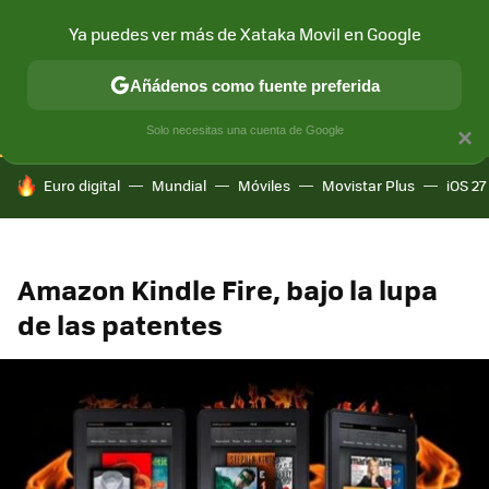
Ya puedes ver más de Xataka Movil en Google
CONECTIVIDAD
MÓVIL Y SOCIEDAD
APLICACIONES
COM
Añádenos como fuente preferida
Solo necesitas una cuenta de Google
×
HOY SE HABLA DE
Euro digital
Mundial
Móviles
Movistar Plus
iOS 27
Amazon Kindle Fire, bajo la lupa
de las patentes