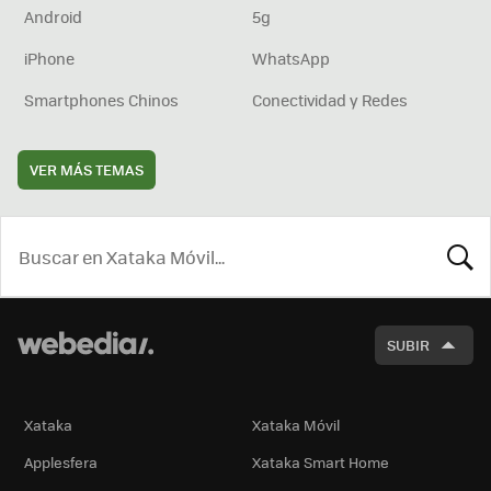
Android
5g
iPhone
WhatsApp
Smartphones Chinos
Conectividad y Redes
VER MÁS TEMAS
BUSCA
SUBIR
Xataka
Xataka Móvil
Applesfera
Xataka Smart Home