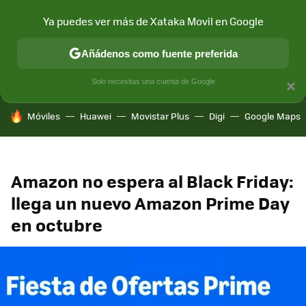
Ya puedes ver más de Xataka Movil en Google
MENÚ
NUEVO
Añádenos como fuente preferida
CONECTIVIDAD
MÓVIL Y SOCIEDAD
APLICACIONES
COM
Solo necesitas una cuenta de Google
×
HOY SE HABLA DE
Móviles
Huawei
Movistar Plus
Digi
Google Maps
Amazon no espera al Black Friday:
llega un nuevo Amazon Prime Day
en octubre