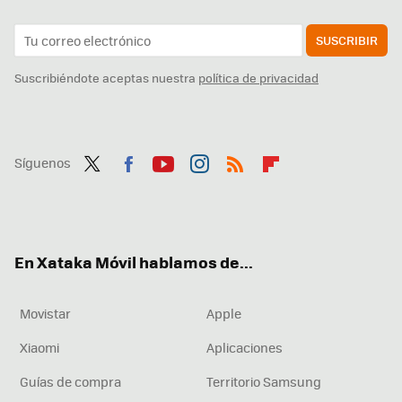
SUSCRIBIR
Suscribiéndote aceptas nuestra
política de privacidad
Síguenos
Twit
Fac
You
Inst
RSS
Flip
ter
ebo
tub
agr
boa
ok
e
am
rd
En Xataka Móvil hablamos de...
Movistar
Apple
Xiaomi
Aplicaciones
Guías de compra
Territorio Samsung