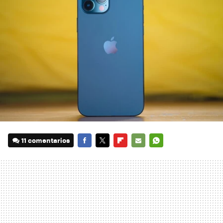
11 comentarios
FACEBOOK
TWITTER
FLIPBOARD
E-
WHATSAPP
MAIL