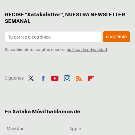
RECIBE "Xatakaletter", NUESTRA NEWSLETTER
SEMANAL
SUSCRIBIR
Suscribiéndote aceptas nuestra
política de privacidad
Síguenos
Twit
Fac
You
Inst
RSS
Flip
ter
ebo
tub
agr
boa
ok
e
am
rd
En Xataka Móvil hablamos de...
Movistar
Apple