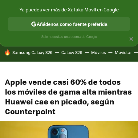
Ya puedes ver más de Xataka Movil en Google
CONECTIVIDAD
MÓVIL Y SOCIEDAD
APLICACIONES
COM
Añádenos como fuente preferida
Solo necesitas una cuenta de Google
×
HOY SE HABLA DE
Samsung Galaxy S26
Galaxy S26
Móviles
Movistar
Apple vende casi 60% de todos
los móviles de gama alta mientras
Huawei cae en picado, según
Counterpoint