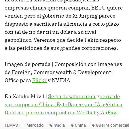
empresas chinas quieren comprar, EEUU quiere
vender, pero el gobierno de Xi Jinping parece
dispuesto a sacrificar la eficiencia a corto plazo
con tal de no dar ni un dólar a su rival
geopolítico. Veremos qué decide Pekín respecto
a las peticiones de sus grandes corporaciones.
Imagen de portada | Composición con imágenes
de Foreign, Commonwealth & Development
Office para
Flickr
y NVIDIA
En Xataka Móvil |
Se ha desatado una guerra de
superapps en China: ByteDance y su IA agéntica
Doubao quieren conquistar a WeChat y AliPay
TEMAS
Mercado
nvidia
China
Guerra comercia