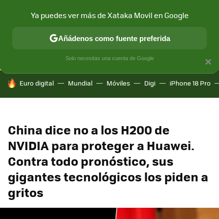
Ya puedes ver más de Xataka Movil en Google
CONECTIVIDAD
MÓVIL Y SOCIEDAD
APLICACIONES
COM
Añádenos como fuente preferida
Solo necesitas una cuenta de Google
×
HOY SE HABLA DE
Euro digital
Mundial
Móviles
Digi
iPhone 18 Pro
China dice no a los H200 de
NVIDIA para proteger a Huawei.
Contra todo pronóstico, sus
gigantes tecnológicos los piden a
gritos