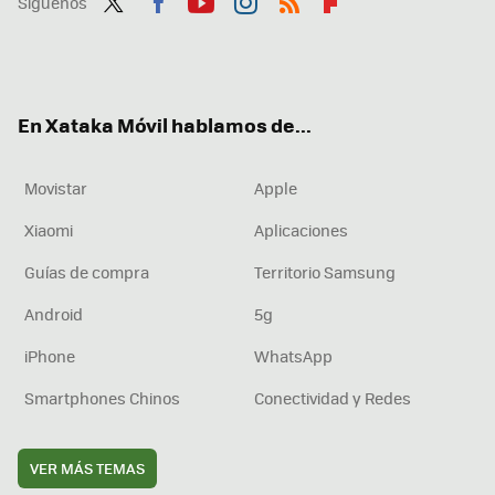
Síguenos
Twit
Fac
You
Inst
RSS
Flip
ter
ebo
tub
agr
boa
ok
e
am
rd
En Xataka Móvil hablamos de...
Movistar
Apple
Xiaomi
Aplicaciones
Guías de compra
Territorio Samsung
Android
5g
iPhone
WhatsApp
Smartphones Chinos
Conectividad y Redes
VER MÁS TEMAS