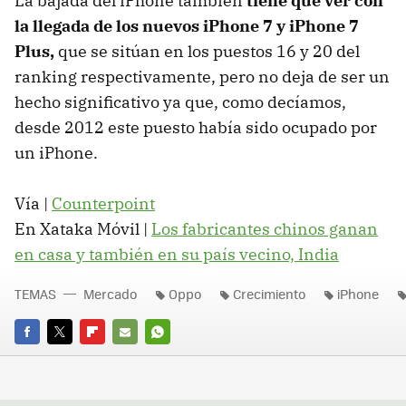
La bajada del iPhone también
tiene que ver con
la llegada de los nuevos iPhone 7 y iPhone 7
Plus,
que se sitúan en los puestos 16 y 20 del
ranking respectivamente, pero no deja de ser un
hecho significativo ya que, como decíamos,
desde 2012 este puesto había sido ocupado por
un iPhone.
Vía |
Counterpoint
En Xataka Móvil |
Los fabricantes chinos ganan
en casa y también en su país vecino, India
TEMAS
Mercado
Oppo
Crecimiento
iPhone
FACEBOOK
TWITTER
FLIPBOARD
E-
WHATSAPP
MAIL