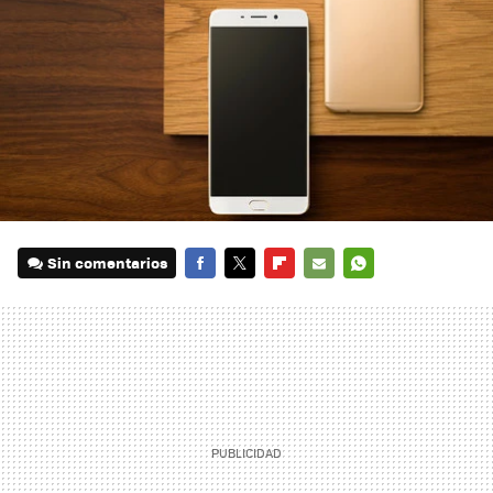
Sin comentarios
FACEBOOK
TWITTER
FLIPBOARD
E-
WHATSAPP
MAIL