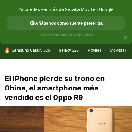
Ya puedes ver más de Xataka Movil en Google
CONECTIVIDAD
MÓVIL Y SOCIEDAD
APLICACIONES
COM
Añádenos como fuente preferida
Solo necesitas una cuenta de Google
×
HOY SE HABLA DE
Samsung Galaxy S26
Galaxy S26
Móviles
Movistar
El iPhone pierde su trono en
China, el smartphone más
vendido es el Oppo R9