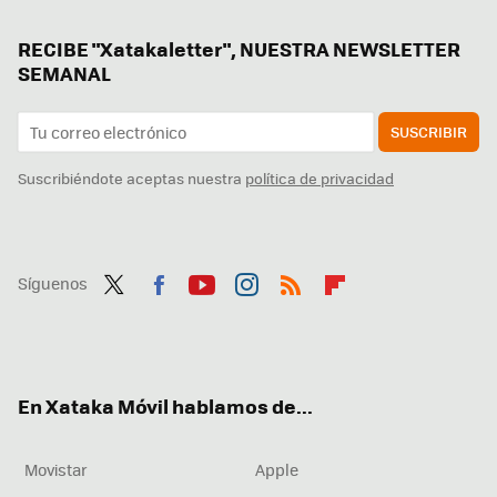
RECIBE "Xatakaletter", NUESTRA NEWSLETTER
SEMANAL
SUSCRIBIR
Suscribiéndote aceptas nuestra
política de privacidad
Síguenos
Twit
Fac
You
Inst
RSS
Flip
ter
ebo
tub
agr
boa
ok
e
am
rd
En Xataka Móvil hablamos de...
Movistar
Apple