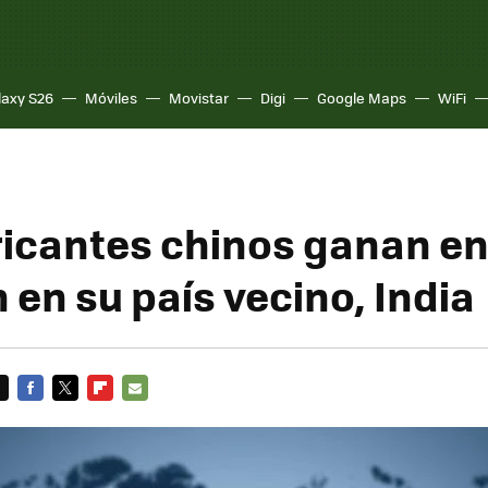
laxy S26
Móviles
Movistar
Digi
Google Maps
WiFi
ricantes chinos ganan en
 en su país vecino, India
FACEBOOK
TWITTER
FLIPBOARD
E-
MAIL