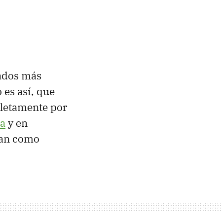
cados más
 es así, que
etamente por
na
y en
nan como