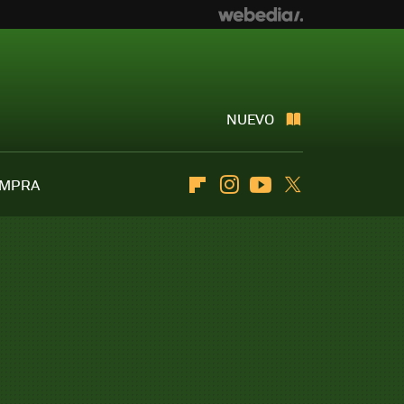
NUEVO
OMPRA
Flipboard
Instagram
Youtube
Twitter