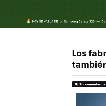
HOY SE HABLA DE
Samsung Galaxy S26
Ga
Los fab
también
Sin comentarios