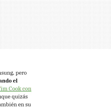
sung, pero
ando el
 Tim Cook con
unque quizás
ambién en su