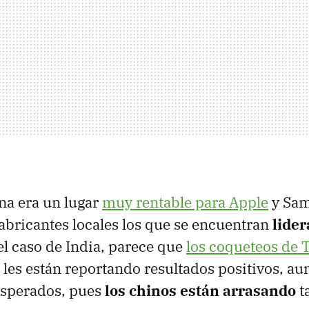
na era un lugar
muy rentable para Apple
y Sam
fabricantes locales los que se encuentran
lider
 el caso de India, parece que
los coqueteos de
les están reportando resultados positivos, a
esperados, pues
los chinos están arrasando
t