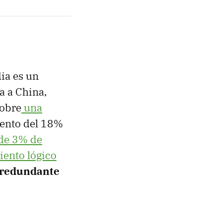
dia es un
a a China,
sobre
una
mento del 18%
de 3% de
ento lógico
 redundante