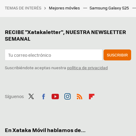
TEMAS DE INTERÉS
Mejores móviles
Samsung Galaxy S25
RECIBE "Xatakaletter", NUESTRA NEWSLETTER
SEMANAL
SUSCRIBIR
Suscribiéndote aceptas nuestra
política de privacidad
Síguenos
Twit
Fac
You
Inst
RSS
Flip
ter
ebo
tub
agr
boa
ok
e
am
rd
En Xataka Móvil hablamos de...