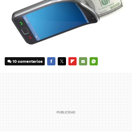
10 comentarios
FACEBOOK
TWITTER
FLIPBOARD
E-
WHATSAPP
MAIL