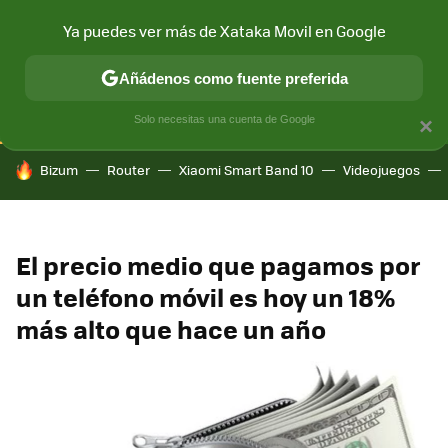
Ya puedes ver más de Xataka Movil en Google
CONECTIVIDAD
MÓVIL Y SOCIEDAD
APLICACIONES
COM
Añádenos como fuente preferida
Solo necesitas una cuenta de Google
×
HOY SE HABLA DE
Bizum
Router
Xiaomi Smart Band 10
Videojuegos
El precio medio que pagamos por
un teléfono móvil es hoy un 18%
más alto que hace un año