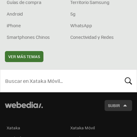
Guías de compra
Territorio Samsung
Android
5g
iPhone
WhatsApp
Smartphones Chinos
Conectividad y Redes
VER MÁS TEMAS
BUSCA
SUBIR
Xataka
Xataka Móvil