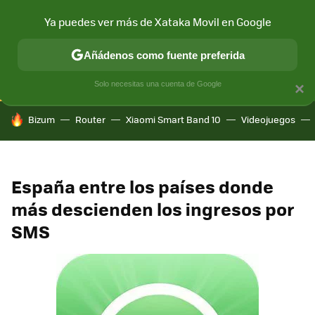
Ya puedes ver más de Xataka Movil en Google
CONECTIVIDAD
MÓVIL Y SOCIEDAD
APLICACIONES
COM
Añádenos como fuente preferida
Solo necesitas una cuenta de Google
×
HOY SE HABLA DE
Bizum
Router
Xiaomi Smart Band 10
Videojuegos
España entre los países donde
más descienden los ingresos por
SMS