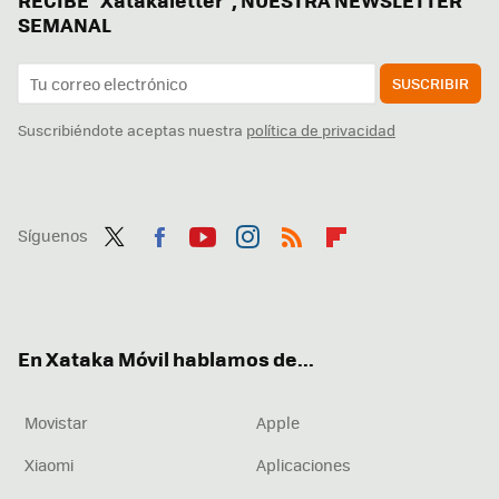
SEMANAL
SUSCRIBIR
Suscribiéndote aceptas nuestra
política de privacidad
Síguenos
Twit
Fac
You
Inst
RSS
Flip
ter
ebo
tub
agr
boa
ok
e
am
rd
En Xataka Móvil hablamos de...
Movistar
Apple
Xiaomi
Aplicaciones