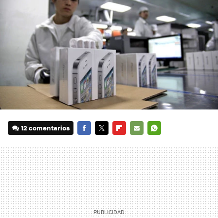
12 comentarios
FACEBOOK
TWITTER
FLIPBOARD
E-
WHATSAPP
MAIL