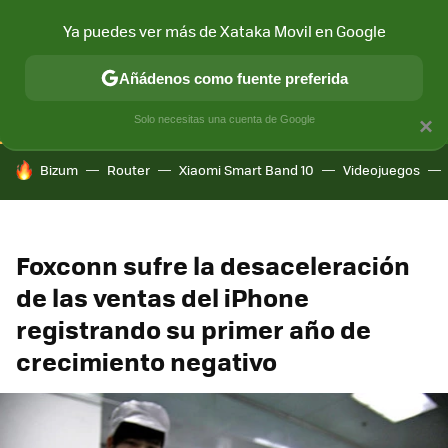
Ya puedes ver más de Xataka Movil en Google
CONECTIVIDAD
MÓVIL Y SOCIEDAD
APLICACIONES
COM
Añádenos como fuente preferida
Solo necesitas una cuenta de Google
×
HOY SE HABLA DE
Bizum
Router
Xiaomi Smart Band 10
Videojuegos
Foxconn sufre la desaceleración
de las ventas del iPhone
registrando su primer año de
crecimiento negativo