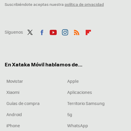
Suscribiéndote aceptas nuestra
política de privacidad
Síguenos
Twit
Fac
You
Inst
RSS
Flip
ter
ebo
tub
agr
boa
ok
e
am
rd
En Xataka Móvil hablamos de...
Movistar
Apple
Xiaomi
Aplicaciones
Guías de compra
Territorio Samsung
Android
5g
iPhone
WhatsApp