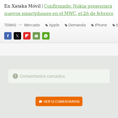
En Xataka Móvil |
Confirmado: Nokia presentará
nuevos smartphones en el MWC, el 26 de febrero
TEMAS
Mercado
Apple
Demanda
iPhone
b
FACEBOOK
TWITTER
FLIPBOARD
E-
WHATSAPP
MAIL
Comentarios cerrados
VER
12 COMENTARIOS