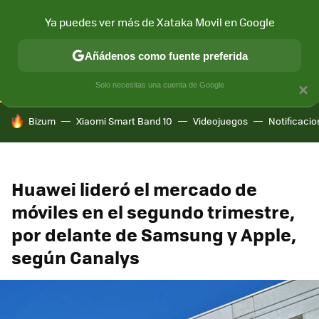
Ya puedes ver más de Xataka Movil en Google
CONECTIVIDAD
MÓVIL Y SOCIEDAD
APLICACIONES
COM
Añádenos como fuente preferida
Solo necesitas una cuenta de Google
×
HOY SE HABLA DE
Bizum
Xiaomi Smart Band 10
Videojuegos
Notificaci
Huawei lideró el mercado de
móviles en el segundo trimestre,
por delante de Samsung y Apple,
según Canalys