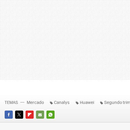
TEMAS
Mercado
Canalys
Huawei
Segundo trim
FACEBOOK
TWITTER
FLIPBOARD
E-
WHATSAPP