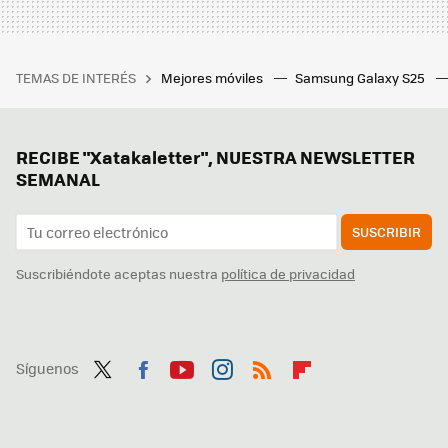
TEMAS DE INTERÉS
Mejores móviles
Samsung Galaxy S25
RECIBE "Xatakaletter", NUESTRA NEWSLETTER
SEMANAL
SUSCRIBIR
Suscribiéndote aceptas nuestra
política de privacidad
Síguenos
Twit
Fac
You
Inst
RSS
Flip
ter
ebo
tub
agr
boa