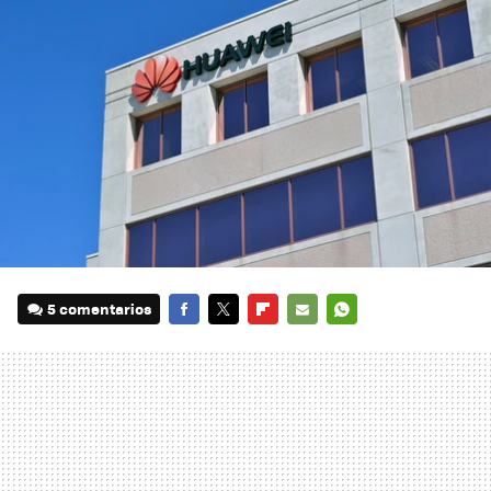
5 comentarios
FACEBOOK
TWITTER
FLIPBOARD
E-
WHATSAPP
MAIL