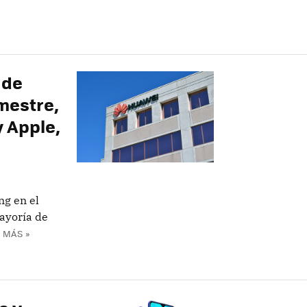
 de
mestre,
 Apple,
g en el
ayoría de
 MÁS »