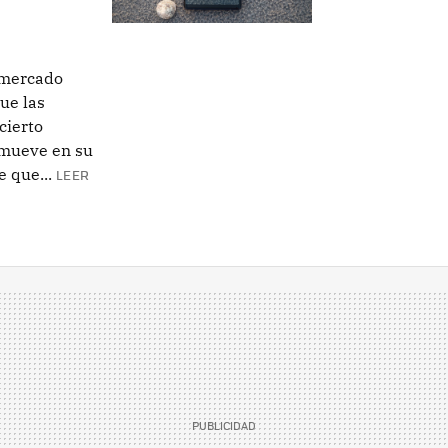
 mercado
ue las
cierto
 mueve en su
 que...
LEER