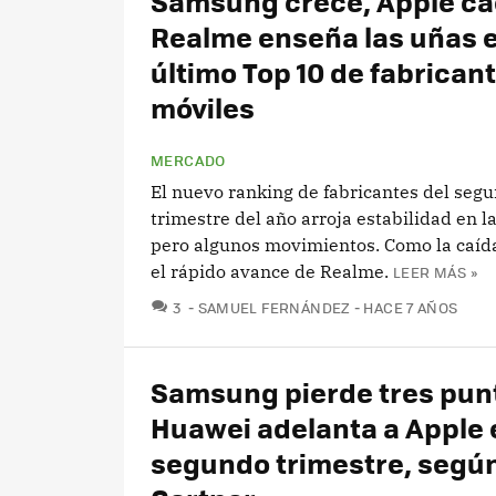
Samsung crece, Apple ca
Realme enseña las uñas e
último Top 10 de fabrican
móviles
MERCADO
El nuevo ranking de fabricantes del seg
trimestre del año arroja estabilidad en l
pero algunos movimientos. Como la caíd
el rápido avance de Realme.
LEER MÁS »
COMENTARIOS
3
SAMUEL FERNÁNDEZ
HACE 7 AÑOS
Samsung pierde tres pun
Huawei adelanta a Apple 
segundo trimestre, segú