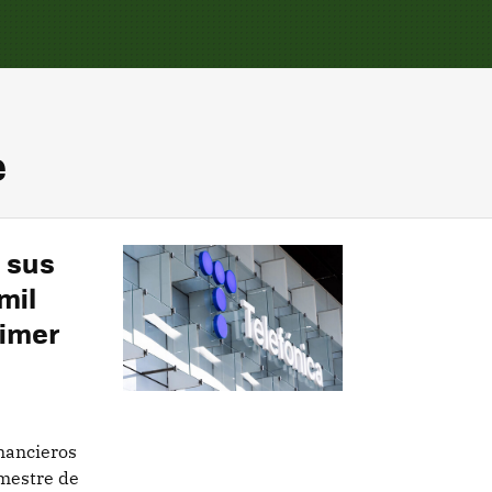
e
s sus
mil
rimer
inancieros
emestre de