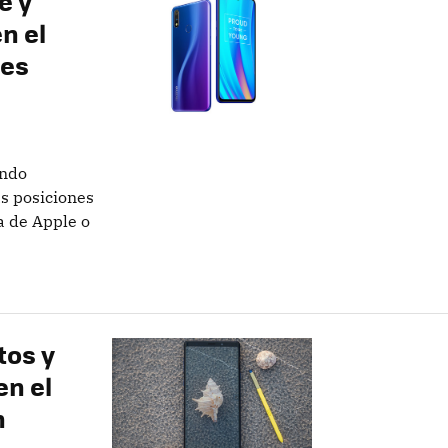
e y
n el
tes
undo
as posiciones
a de Apple o
tos y
en el
n