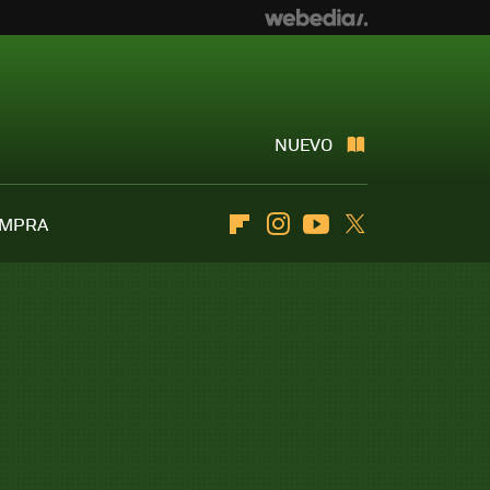
NUEVO
OMPRA
Flipboard
Instagram
Youtube
Twitter