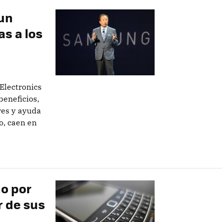
un
as a los
Electronics
beneficios,
res y ayuda
o, caen en
o por
r de sus