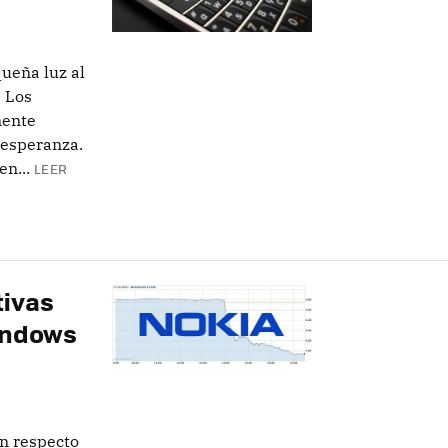
ueña luz al
. Los
mente
 esperanza.
en...
LEER
tivas
indows
on respecto