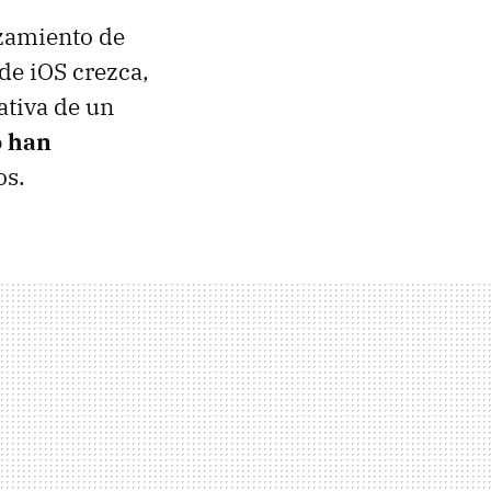
nzamiento de
de iOS crezca,
tativa de un
 han
os.