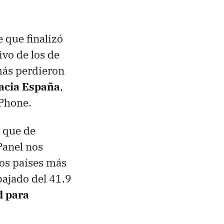
 que finalizó
ivo de los de
más perdieron
acia España
,
 Phone.
n que de
Panel nos
los países más
bajado del 41.9
d para