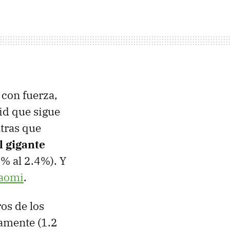
 con fuerza,
id que sigue
tras que
l gigante
5% al 2.4%). Y
iaomi
.
os de los
ramente (1.2