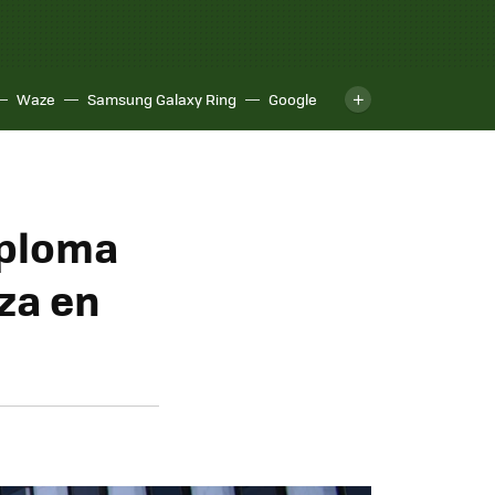
Waze
Samsung Galaxy Ring
Google
sploma
za en