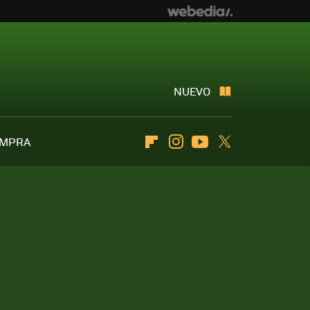
NUEVO
OMPRA
Flipboard
Instagram
Youtube
Twitter