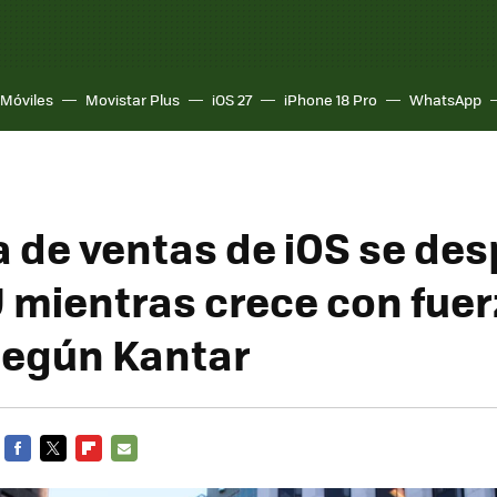
Móviles
Movistar Plus
iOS 27
iPhone 18 Pro
WhatsApp
a de ventas de iOS se de
 mientras crece con fuer
según Kantar
FACEBOOK
TWITTER
FLIPBOARD
E-