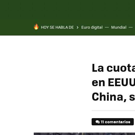
HOY SE HABLA DE
Euro digital
Mundial
Pixel 10a
La cuot
en EEUU
China, 
11 comentarios