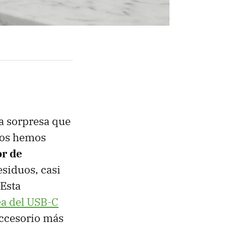
a sorpresa que
 nos hemos
or de
esiduos, casi
 Esta
a del USB-C
accesorio más