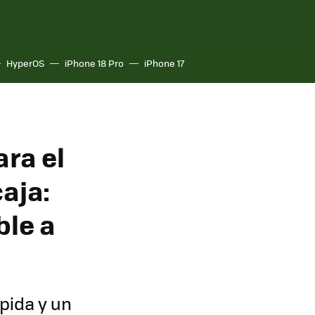
HyperOS
iPhone 18 Pro
iPhone 17
ara el
aja:
ble a
pida y un