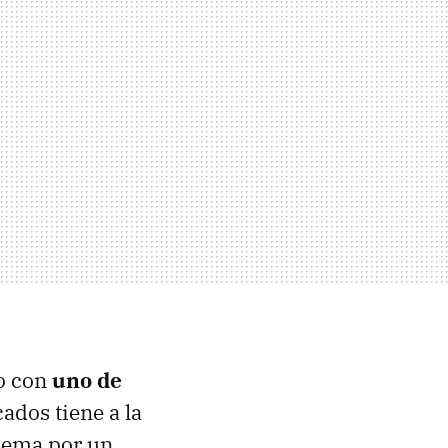
vo con
uno de
ados tiene a la
blema por un