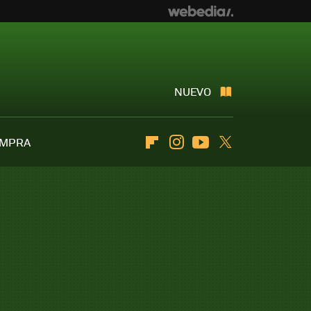
NUEVO
OMPRA
Flipboard
Instagram
Youtube
Twitter