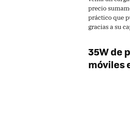
precio sumamen
práctico que pu
gracias a su c
35W de p
móviles e