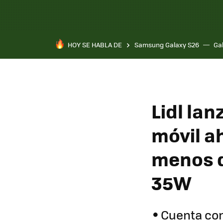
HOY SE HABLA DE
Samsung Galaxy S26
Ga
Lidl lan
móvil ah
menos d
35W
Cuenta con