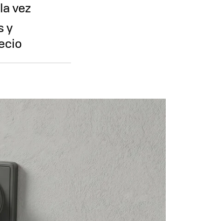
la vez
s y
ecio