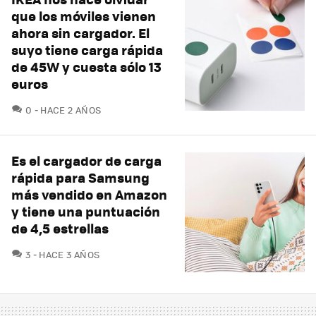
que los móviles vienen
ahora sin cargador. El
suyo tiene carga rápida
de 45W y cuesta sólo 13
euros
COMENTARIOS
0
HACE 2 AÑOS
Es el cargador de carga
rápida para Samsung
más vendido en Amazon
y tiene una puntuación
de 4,5 estrellas
COMENTARIOS
3
HACE 3 AÑOS