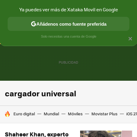
Ya puedes ver más de Xataka Movil en Google
CONECTIVIDAD
MÓVIL Y SOCIEDAD
APLICACIONES
COM
Añádenos como fuente preferida
Solo necesitas una cuenta de Google
×
cargador universal
HOY SE HABLA DE
Euro digital
Mundial
Móviles
Movistar Plus
iOS 2
Shaheer Khan, experto