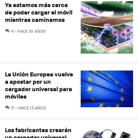
Ya estamos más cerca
de poder cargar el móvil
mientras caminamos
COMENTARIOS
4
HACE 10 AÑOS
La Unión Europea vuelve
a apostar por un
cargador universal para
móviles
COMENTARIOS
71
HACE 13 AÑOS
Los fabricantes crearán
un cargador universal