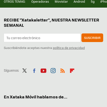
OTROS TEMAS:
Operadoras
Movistar
Android
5g
iPh
RECIBE "Xatakaletter", NUESTRA NEWSLETTER
SEMANAL
SUSCRIBIR
Suscribiéndote aceptas nuestra
política de privacidad
Síguenos
Twit
Fac
You
Inst
RSS
Flip
ter
ebo
tub
agr
boa
ok
e
am
rd
En Xataka Móvil hablamos de...