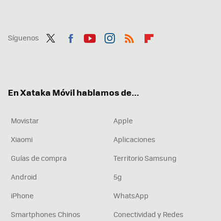
Síguenos
Twit
Fac
You
Inst
RSS
Flip
ter
ebo
tub
agr
boa
ok
e
am
rd
En Xataka Móvil hablamos de...
Movistar
Apple
Xiaomi
Aplicaciones
Guías de compra
Territorio Samsung
Android
5g
iPhone
WhatsApp
Smartphones Chinos
Conectividad y Redes