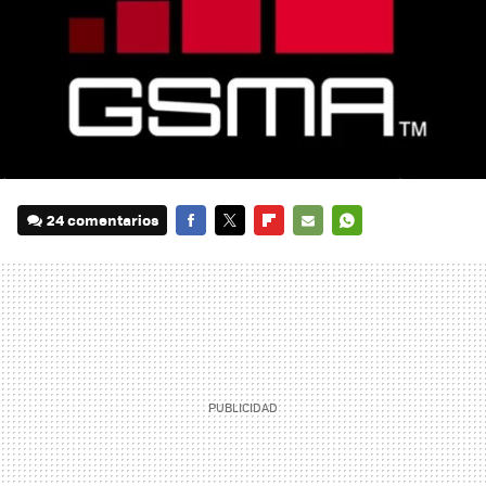
24 comentarios
FACEBOOK
TWITTER
FLIPBOARD
E-
WHATSAPP
MAIL