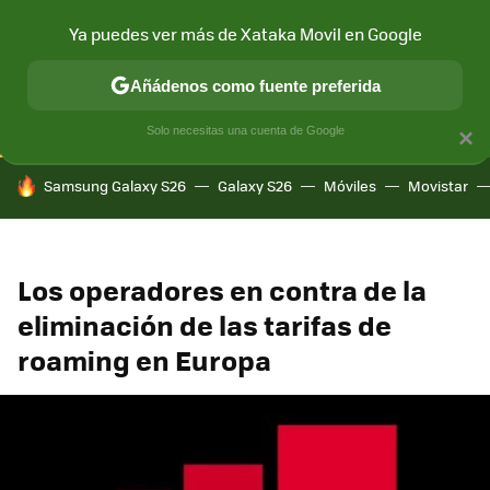
Ya puedes ver más de Xataka Movil en Google
CONECTIVIDAD
MÓVIL Y SOCIEDAD
APLICACIONES
COM
Añádenos como fuente preferida
Solo necesitas una cuenta de Google
×
HOY SE HABLA DE
Samsung Galaxy S26
Galaxy S26
Móviles
Movistar
Los operadores en contra de la
eliminación de las tarifas de
roaming en Europa