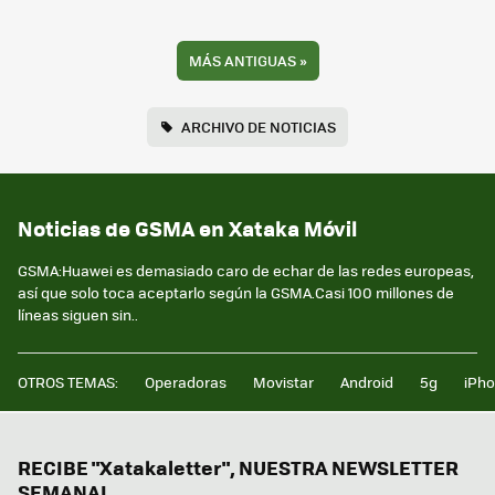
MÁS ANTIGUAS
»
ARCHIVO DE NOTICIAS
Noticias de GSMA en Xataka Móvil
GSMA:Huawei es demasiado caro de echar de las redes europeas,
así que solo toca aceptarlo según la GSMA.Casi 100 millones de
líneas siguen sin..
OTROS TEMAS:
Operadoras
Movistar
Android
5g
iPh
RECIBE "Xatakaletter", NUESTRA NEWSLETTER
SEMANAL