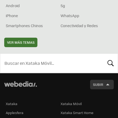
Android
5g
iPhone
WhatsApp
Smartphones Chinos
Conectividad y Redes
VER MÁS TEMAS
BUSCA
SUBIR
Xataka
Xataka Móvil
Applesfera
Xataka Smart Home