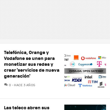
Telefónica, Orange y
Vodafone se unen para
monetizar sus redes y
crear 'servicios de nueva
generación'
COMENTARIOS
0
HACE 3 AÑOS
Las teleco abren sus