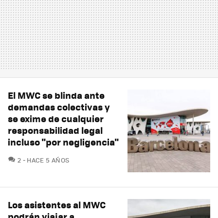
El MWC se blinda ante
demandas colectivas y
se exime de cualquier
responsabilidad legal
incluso "por negligencia"
COMENTARIOS
2
HACE 5 AÑOS
Los asistentes al MWC
podrán viajar a