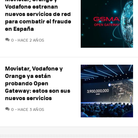
Vodafone estrenan
nuevos servicios de red
para combatir el fraude
en España
COMENTARIOS
0
HACE 2 AÑOS
Movistar, Vodafone y
Orange ya están
probando Open
Gateway: estos son sus
nuevos servicios
COMENTARIOS
0
HACE 3 AÑOS