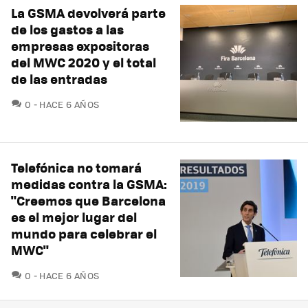
La GSMA devolverá parte
de los gastos a las
empresas expositoras
del MWC 2020 y el total
de las entradas
COMENTARIOS
0
HACE 6 AÑOS
Telefónica no tomará
medidas contra la GSMA:
"Creemos que Barcelona
es el mejor lugar del
mundo para celebrar el
MWC"
COMENTARIOS
0
HACE 6 AÑOS