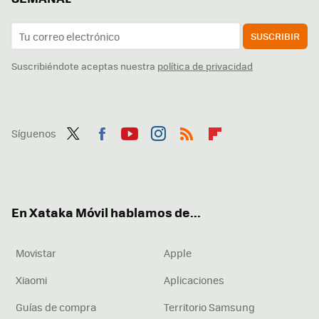
SUSCRIBIR
Suscribiéndote aceptas nuestra
política de privacidad
Síguenos
Twit
Fac
You
Inst
RSS
Flip
ter
ebo
tub
agr
boa
ok
e
am
rd
En Xataka Móvil hablamos de...
Movistar
Apple
Xiaomi
Aplicaciones
Guías de compra
Territorio Samsung