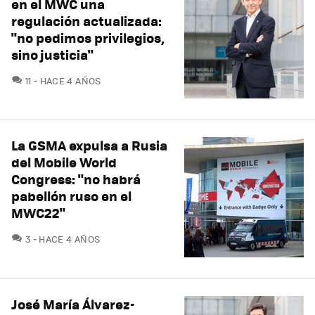
en el MWC una
regulación actualizada:
"no pedimos privilegios,
sino justicia"
COMENTARIOS
11
HACE 4 AÑOS
La GSMA expulsa a Rusia
del Mobile World
Congress: "no habrá
pabellón ruso en el
MWC22"
COMENTARIOS
3
HACE 4 AÑOS
José María Álvarez-