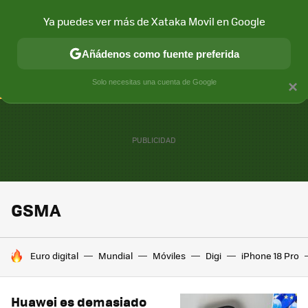
Ya puedes ver más de Xataka Movil en Google
CONECTIVIDAD
MÓVIL Y SOCIEDAD
APLICACIONES
COM
Añádenos como fuente preferida
Solo necesitas una cuenta de Google
×
GSMA
HOY SE HABLA DE
Euro digital
Mundial
Móviles
Digi
iPhone 18 Pro
Huawei es demasiado