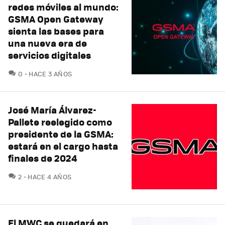
redes móviles al mundo:
GSMA Open Gateway
sienta las bases para
una nueva era de
servicios digitales
COMENTARIOS
0
HACE 3 AÑOS
José María Álvarez-
Pallete reelegido como
presidente de la GSMA:
estará en el cargo hasta
finales de 2024
COMENTARIOS
2
HACE 4 AÑOS
El MWC se quedará en