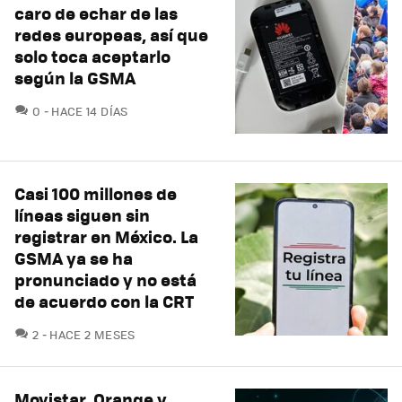
caro de echar de las
redes europeas, así que
solo toca aceptarlo
según la GSMA
COMENTARIOS
0
HACE 14 DÍAS
Casi 100 millones de
líneas siguen sin
registrar en México. La
GSMA ya se ha
pronunciado y no está
de acuerdo con la CRT
COMENTARIOS
2
HACE 2 MESES
Movistar, Orange y