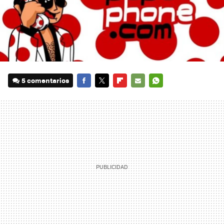
5 comentarios
FACEBOOK
TWITTER
FLIPBOARD
E-
WHATSAPP
MAIL