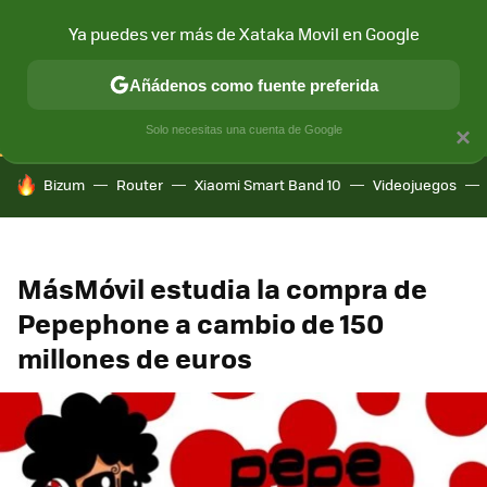
Ya puedes ver más de Xataka Movil en Google
CONECTIVIDAD
MÓVIL Y SOCIEDAD
APLICACIONES
COM
Añádenos como fuente preferida
Solo necesitas una cuenta de Google
×
HOY SE HABLA DE
Bizum
Router
Xiaomi Smart Band 10
Videojuegos
MásMóvil estudia la compra de
Pepephone a cambio de 150
millones de euros