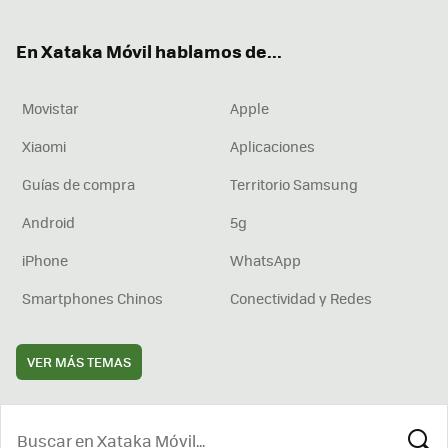
ter
ebo
tub
agr
boa
ok
e
am
rd
En Xataka Móvil hablamos de...
Movistar
Apple
Xiaomi
Aplicaciones
Guías de compra
Territorio Samsung
Android
5g
iPhone
WhatsApp
Smartphones Chinos
Conectividad y Redes
VER MÁS TEMAS