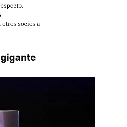
respecto.
s
 otros socios a
 gigante