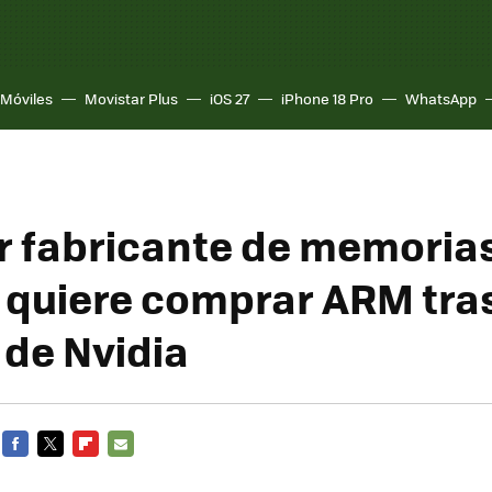
Móviles
Movistar Plus
iOS 27
iPhone 18 Pro
WhatsApp
r fabricante de memorias
 quiere comprar ARM tras
 de Nvidia
FACEBOOK
TWITTER
FLIPBOARD
E-