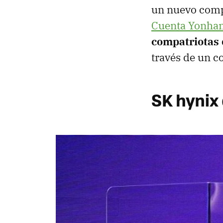
un nuevo compr
Cuenta Yonha
compatriotas
través de un c
SK hynix