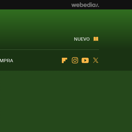
NUEVO
OMPRA
Flipboard
Instagram
Youtube
Twitter