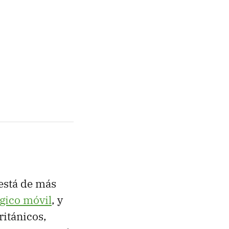
está de más
gico móvil
, y
ritánicos,