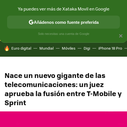
Ya puedes ver más de Xataka Movil en Google
CONECTIVIDAD
MÓVIL Y SOCIEDAD
APLICACIONES
COM
Añádenos como fuente preferida
Solo necesitas una cuenta de Google
×
HOY SE HABLA DE
Euro digital
Mundial
Móviles
Digi
iPhone 18 Pro
Nace un nuevo gigante de las
telecomunicaciones: un juez
aprueba la fusión entre T-Mobile y
Sprint