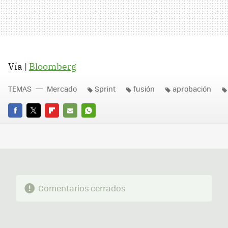
Vía |
Bloomberg
TEMAS
Mercado
Sprint
fusión
aprobación
FACEBOOK
TWITTER
FLIPBOARD
E-
WHATSAPP
MAIL
Comentarios cerrados