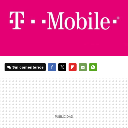
Sin comentarios
FACEBOOK
TWITTER
FLIPBOARD
E-
WHATSAPP
MAIL