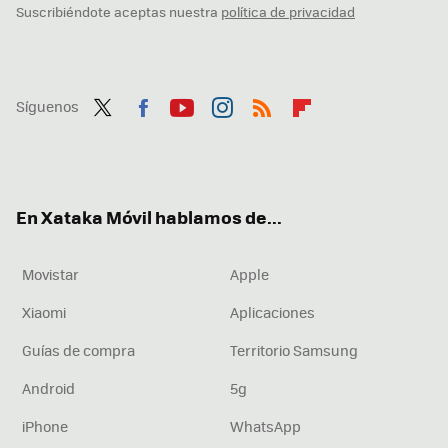
Suscribiéndote aceptas nuestra
política de privacidad
Síguenos
Twit
Fac
You
Inst
RSS
Flip
ter
ebo
tub
agr
boa
ok
e
am
rd
En Xataka Móvil hablamos de...
Movistar
Apple
Xiaomi
Aplicaciones
Guías de compra
Territorio Samsung
Android
5g
iPhone
WhatsApp