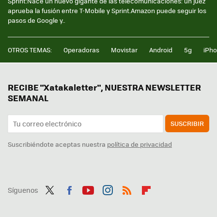
Sprint:Nace un nuevo gigante de las telecomunicaciones: un juez
aprueba la fusión entre T-Mobile y Sprint.Amazon puede seguir los
pasos de Google y..
OTROS TEMAS:
Operadoras
Movistar
Android
5g
iPh
RECIBE "Xatakaletter", NUESTRA NEWSLETTER
SEMANAL
SUSCRIBIR
Suscribiéndote aceptas nuestra
política de privacidad
Síguenos
Twit
Fac
You
Inst
RSS
Flip