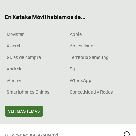
ter
ebo
tub
agr
boa
ok
e
am
rd
En Xataka Móvil hablamos de...
Movistar
Apple
Xiaomi
Aplicaciones
Guías de compra
Territorio Samsung
Android
5g
iPhone
WhatsApp
Smartphones Chinos
Conectividad y Redes
VER MÁS TEMAS