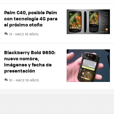
Palm C40, posible Palm
con tecnología 4G para
el próximo otoño
COMENTARIOS
21
HACE 16 AÑOS
Blackberry Bold 9650:
nuevo nombre,
imágenes y fecha de
presentación
COMENTARIOS
10
HACE 16 AÑOS