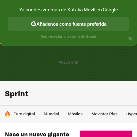
Ya puedes ver más de Xataka Movil en Google
CONECTIVIDAD
MÓVIL Y SOCIEDAD
APLICACIONES
COM
Añádenos como fuente preferida
Solo necesitas una cuenta de Google
×
Sprint
HOY SE HABLA DE
Euro digital
Mundial
Móviles
Movistar Plus
Hype
Nace un nuevo gigante