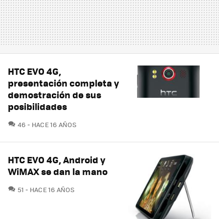
HTC EVO 4G,
presentación completa y
demostración de sus
posibilidades
COMENTARIOS
46
HACE 16 AÑOS
HTC EVO 4G, Android y
WiMAX se dan la mano
COMENTARIOS
51
HACE 16 AÑOS