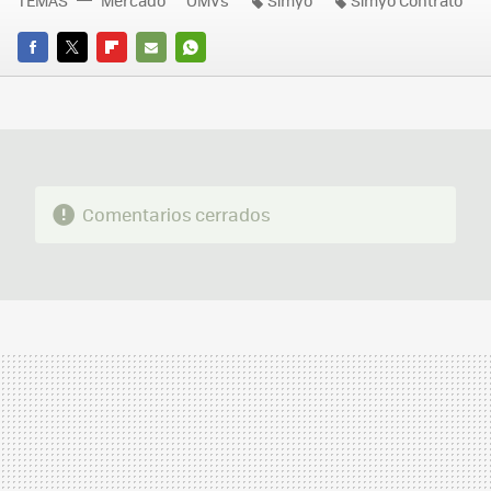
TEMAS
Mercado
OMVs
Simyo
Simyo Contrato
FACEBOOK
TWITTER
FLIPBOARD
E-
WHATSAPP
MAIL
Comentarios cerrados