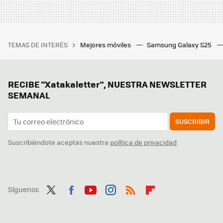
TEMAS DE INTERÉS
Mejores móviles
Samsung Galaxy S25
RECIBE "Xatakaletter", NUESTRA NEWSLETTER
SEMANAL
SUSCRIBIR
Suscribiéndote aceptas nuestra
política de privacidad
Síguenos
Twit
Fac
You
Inst
RSS
Flip
ter
ebo
tub
agr
boa