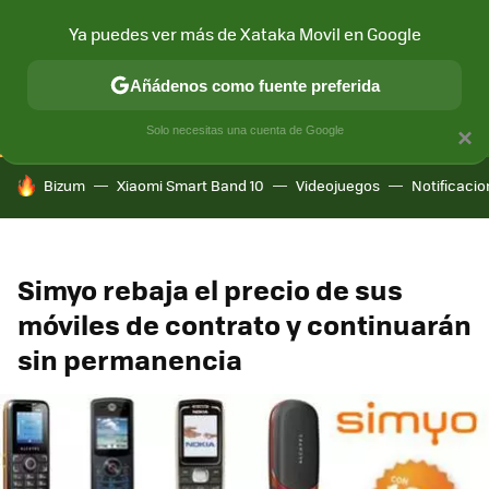
Ya puedes ver más de Xataka Movil en Google
CONECTIVIDAD
MÓVIL Y SOCIEDAD
APLICACIONES
COM
Añádenos como fuente preferida
Solo necesitas una cuenta de Google
×
HOY SE HABLA DE
Bizum
Xiaomi Smart Band 10
Videojuegos
Notificaci
Simyo rebaja el precio de sus
móviles de contrato y continuarán
sin permanencia