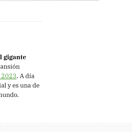
l gigante
pansión
e 2023
. A día
al y es una de
 mundo.