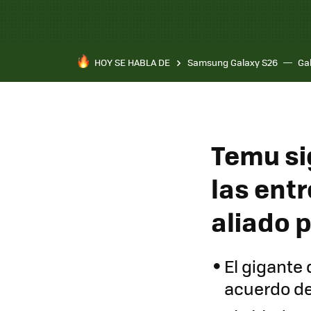
HOY SE HABLA DE
Samsung Galaxy S26
Ga
Temu si
las ent
aliado 
El gigante
acuerdo de