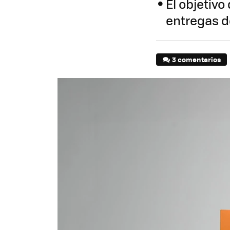
El objetiv
entregas d
3 comentarios