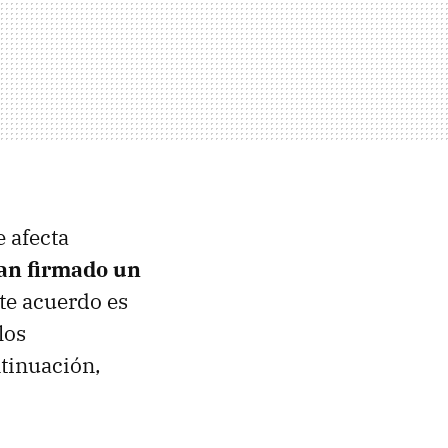
 afecta
an firmado un
ste acuerdo es
los
tinuación,