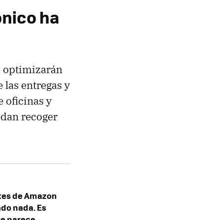
ónico ha
s optimizarán
 las entregas y
e oficinas y
edan recoger
tes de Amazon
do nada. Es
ue parece