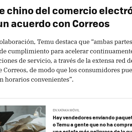
te chino del comercio electr
un acuerdo con Correos
colaboración, Temu destaca que “ambas parte
 de cumplimiento para acelerar continuamente
iones de servicio, a través de la extensa red d
de Correos, de modo que los consumidores pu
n horarios convenientes”.
EN XATAKA MÓVIL
Hay vendedores enviando paque
o Temu a gente que no ha compra
una estafa más peligrosa de lo q