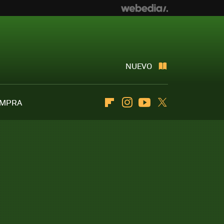
NUEVO
OMPRA
Flipboard
Instagram
Youtube
Twitter