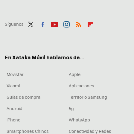
Síguenos
Twit
Fac
You
Inst
RSS
Flip
ter
ebo
tub
agr
boa
ok
e
am
rd
En Xataka Móvil hablamos de...
Movistar
Apple
Xiaomi
Aplicaciones
Guías de compra
Territorio Samsung
Android
5g
iPhone
WhatsApp
Smartphones Chinos
Conectividad y Redes