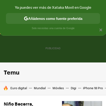
Ya puedes ver más de Xataka Movil en Google
CONECTIVIDAD
MÓVIL Y SOCIEDAD
APLICACIONES
COM
Añádenos como fuente preferida
Solo necesitas una cuenta de Google
×
Temu
HOY SE HABLA DE
Euro digital
Mundial
Móviles
Digi
iPhone 18 Pro
Niño Becerra,