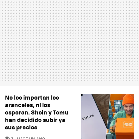
No les importan los
aranceles, ni los
esperan. Shein y Temu
han decidido subir ya
sus precios
COMENTARIOS
3
HACE UN AÑO