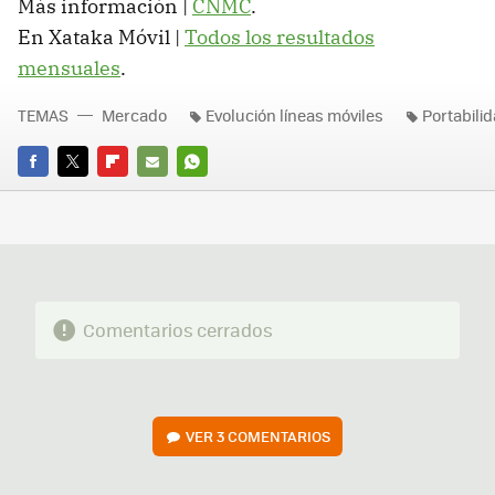
Más información |
CNMC
.
En Xataka Móvil |
Todos los resultados
mensuales
.
TEMAS
Mercado
Evolución líneas móviles
Portabili
FACEBOOK
TWITTER
FLIPBOARD
E-
WHATSAPP
MAIL
Comentarios cerrados
VER
3 COMENTARIOS