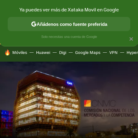
Ya puedes ver más de Xataka Movil en Google
CONECTIVIDAD
MÓVIL Y SOCIEDAD
APLICACIONES
COM
Añádenos como fuente preferida
Solo necesitas una cuenta de Google
×
HOY SE HABLA DE
Móviles
Huawei
Digi
Google Maps
VPN
Hype