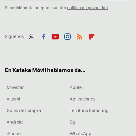
Suscribiéndote aceptas nuestra
política de privacidad
Síguenos
Twit
Fac
You
Inst
RSS
Flip
ter
ebo
tub
agr
boa
ok
e
am
rd
En Xataka Móvil hablamos de...
Movistar
Apple
Xiaomi
Aplicaciones
Guías de compra
Territorio Samsung
Android
5g
iPhone
WhatsApp