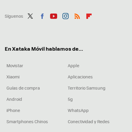
Síguenos
Twit
Fac
You
Inst
RSS
Flip
ter
ebo
tub
agr
boa
ok
e
am
rd
En Xataka Móvil hablamos de...
Movistar
Apple
Xiaomi
Aplicaciones
Guías de compra
Territorio Samsung
Android
5g
iPhone
WhatsApp
Smartphones Chinos
Conectividad y Redes