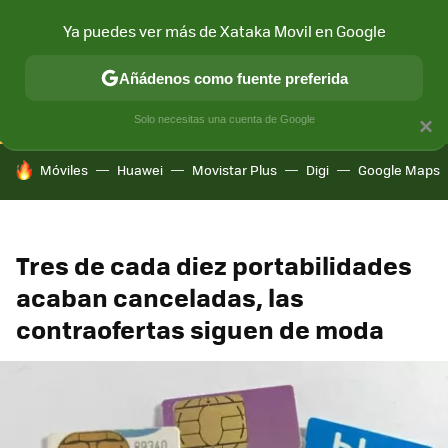
Ya puedes ver más de Xataka Movil en Google
CONECTIVIDAD
MÓVIL Y SOCIEDAD
APLICACIONES
COM
Añádenos como fuente preferida
Solo necesitas una cuenta de Google
×
HOY SE HABLA DE
Móviles
Huawei
Movistar Plus
Digi
Google Maps
Tres de cada diez portabilidades
acaban canceladas, las
contraofertas siguen de moda