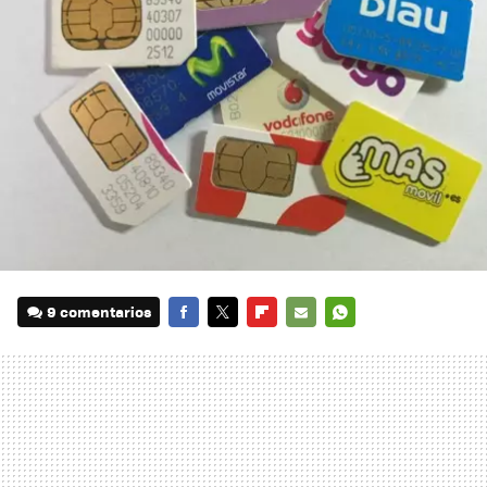
9 comentarios
FACEBOOK
TWITTER
FLIPBOARD
E-
WHATSAPP
MAIL