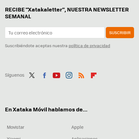
RECIBE "Xatakaletter", NUESTRA NEWSLETTER
SEMANAL
SUSCRIBIR
Suscribiéndote aceptas nuestra
política de privacidad
Síguenos
Twit
Fac
You
Inst
RSS
Flip
ter
ebo
tub
agr
boa
ok
e
am
rd
En Xataka Móvil hablamos de...
Movistar
Apple
Xiaomi
Aplicaciones