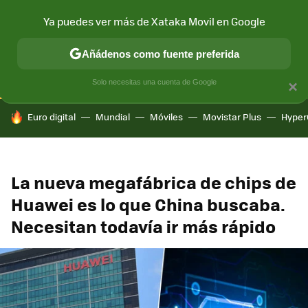
Ya puedes ver más de Xataka Movil en Google
CONECTIVIDAD
MÓVIL Y SOCIEDAD
APLICACIONES
COM
Añádenos como fuente preferida
Solo necesitas una cuenta de Google
×
HOY SE HABLA DE
Euro digital
Mundial
Móviles
Movistar Plus
Hyper
La nueva megafábrica de chips de
Huawei es lo que China buscaba.
Necesitan todavía ir más rápido