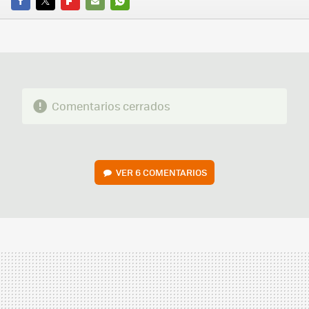
FACEBOOK
TWITTER
FLIPBOARD
E-
WHATSAPP
MAIL
Comentarios cerrados
VER
6 COMENTARIOS