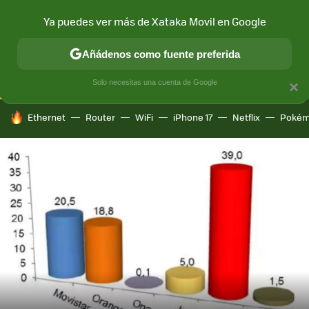
Ya puedes ver más de Xataka Movil en Google
CONECTIVIDAD
MÓVIL Y SOCIEDAD
APLICACIONES
COM
Añádenos como fuente preferida
Solo necesitas una cuenta de Google
×
HOY SE HABLA DE
Ethernet
Router
WiFi
iPhone 17
Netflix
Pokém