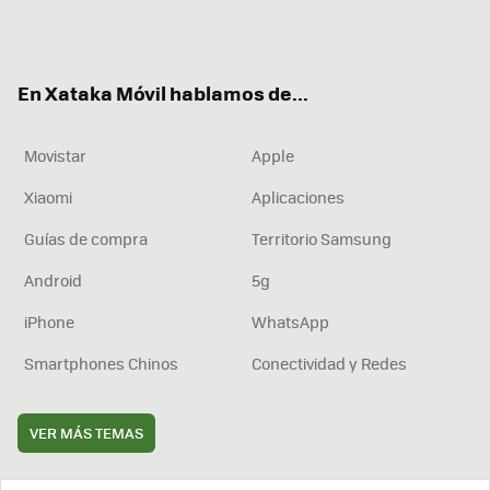
Twit
Fac
You
Inst
RSS
Flip
ter
ebo
tub
agr
boa
ok
e
am
rd
En Xataka Móvil hablamos de...
Movistar
Apple
Xiaomi
Aplicaciones
Guías de compra
Territorio Samsung
Android
5g
iPhone
WhatsApp
Smartphones Chinos
Conectividad y Redes
VER MÁS TEMAS