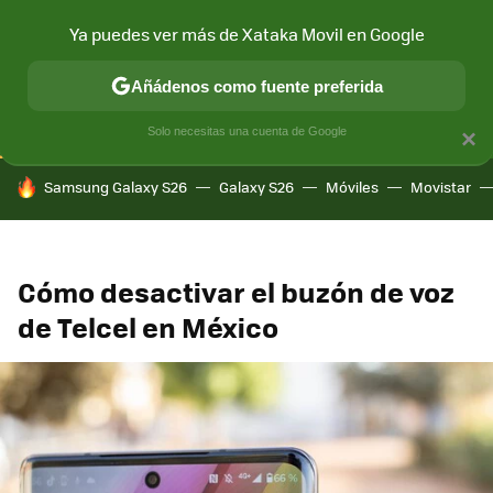
Ya puedes ver más de Xataka Movil en Google
CONECTIVIDAD
MÓVIL Y SOCIEDAD
APLICACIONES
COM
Añádenos como fuente preferida
Solo necesitas una cuenta de Google
×
HOY SE HABLA DE
Samsung Galaxy S26
Galaxy S26
Móviles
Movistar
Cómo desactivar el buzón de voz
de Telcel en México