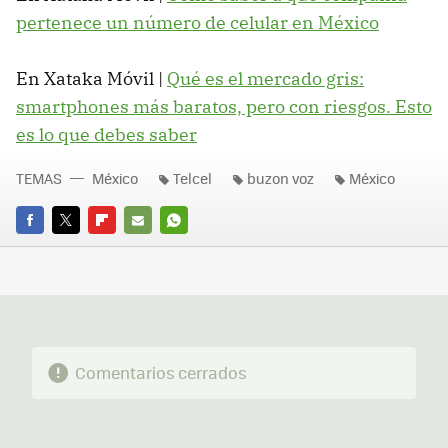
pertenece un número de celular en México
En Xataka Móvil |
Qué es el mercado gris:
smartphones más baratos, pero con riesgos. Esto
es lo que debes saber
TEMAS
México
Telcel
buzon voz
México
FACEBOOK
TWITTER
FLIPBOARD
E-
WHATSAPP
MAIL
Comentarios cerrados