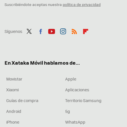
Suscribiéndote aceptas nuestra
política de privacidad
Síguenos
Twit
Fac
You
Inst
RSS
Flip
ter
ebo
tub
agr
boa
ok
e
am
rd
En Xataka Móvil hablamos de...
Movistar
Apple
Xiaomi
Aplicaciones
Guías de compra
Territorio Samsung
Android
5g
iPhone
WhatsApp