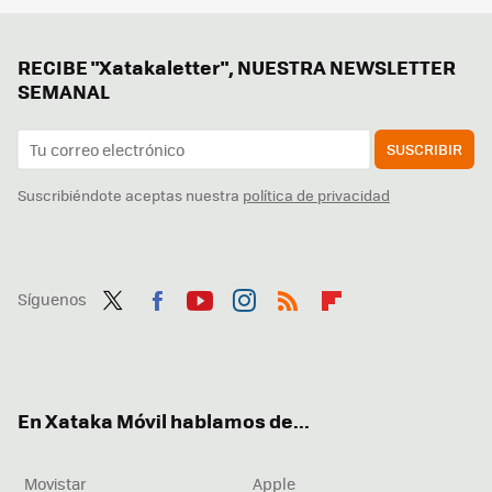
RECIBE "Xatakaletter", NUESTRA NEWSLETTER
SEMANAL
SUSCRIBIR
Suscribiéndote aceptas nuestra
política de privacidad
Síguenos
Twit
Fac
You
Inst
RSS
Flip
ter
ebo
tub
agr
boa
ok
e
am
rd
En Xataka Móvil hablamos de...
Movistar
Apple