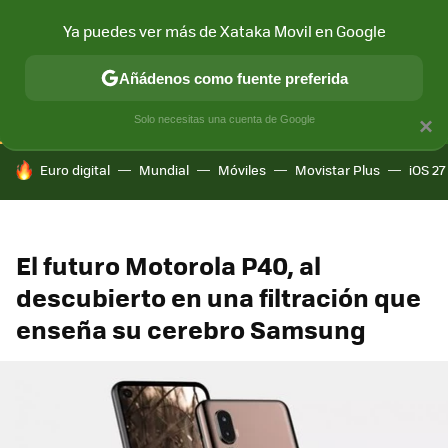
Ya puedes ver más de Xataka Movil en Google
CONECTIVIDAD
MÓVIL Y SOCIEDAD
APLICACIONES
COM
Añádenos como fuente preferida
Solo necesitas una cuenta de Google
×
HOY SE HABLA DE
Euro digital
Mundial
Móviles
Movistar Plus
iOS 27
El futuro Motorola P40, al
descubierto en una filtración que
enseña su cerebro Samsung