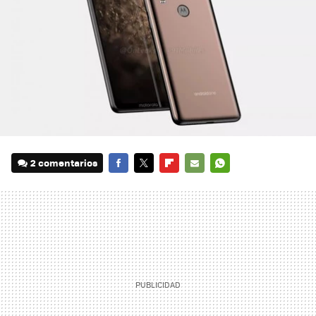
2 comentarios
FACEBOOK
TWITTER
FLIPBOARD
E-
WHATSAPP
MAIL